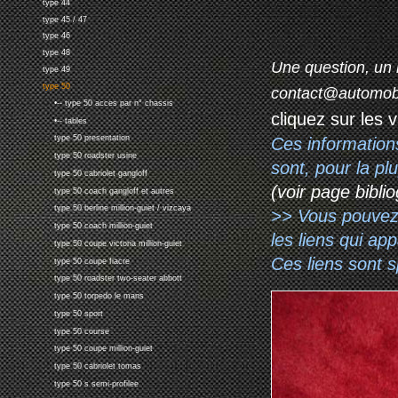
type 44
type 45 / 47
type 46
type 48
Une question, un 
type 49
type 50
contact@automob
•-- type 50 acces par n° chassis
cliquez sur les 
•-- tables
type 50 presentation
Ces information
type 50 roadster usine
sont, pour la p
type 50 cabriolet gangloff
(voir page biblio
type 50 coach gangloff et autres
type 50 berline million-guiet / vizcaya
>> Vous pouvez a
type 50 coach million-guiet
les liens qui ap
type 50 coupe victoria million-guiet
Ces liens sont 
type 50 coupe fiacre
type 50 roadster two-seater abbott
type 50 torpedo le mans
type 50 sport
type 50 course
type 50 coupe million-guiet
type 50 cabriolet tomas
type 50 s semi-profilee