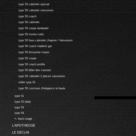
type 50 cabriolet special
type 50 cabriolet vanvooren
type 50 coach
type 50 cabriolet
type 50 coupe landaulet
type 50 monte-carlo
type 50 faux-cabriolet chapron / Vanvooren
type 50 coach vladimir gut
type 50 limousine mayer
type 50 coupe
type 50 coach profile
type 50 bilan des courses
type 50 cabriolet 2 places vanvooren
miller type 91
type 50 concours d'elegance la baule
type 51
type 52 baby
type 53
type 54
•-- back-stage
L'APOTHEOSE
LE DECLIN