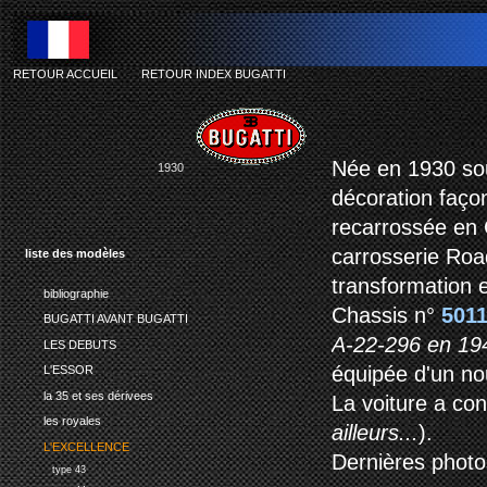
RETOUR ACCUEIL
-
RETOUR INDEX BUGATTI
Née en 1930 sou
1930
décoration faço
recarrossée en C
carrosserie Road
liste des modèles
transformation es
bibliographie
Chassis n°
501
BUGATTI AVANT BUGATTI
A-22-296 en 19
LES DEBUTS
équipée d'un no
L'ESSOR
la 35 et ses dérivees
La voiture a co
les royales
ailleurs...
).
L'EXCELLENCE
Dernières photos,
type 43