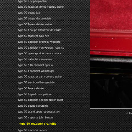
type 50 s super-profilee
type 50 roadster james young / usine
type 50 coupe jean
type 50 coupe decouvrable
type 50 faux-cabriolet usine
type 50 t coupe-chauffeur de villars
type 50 roadster paul nee
type 50 cabriolet brainsby woollard
type 50 cabriolet van-vooren / corsica
type 50 open sport le mans corsica
type 50 cabriolet vanvooren
type 50 / 46 cabriolet special
type 50 t cabriolet weinberger
type 50 roadster van vooren / usine
type 50 semi-profilee speciale
type 50 faux cabriolet
type 50 torpedo competition
type 50 cabriolet special million-guiet
type 50 coupe saoutchik
type 50 grand-sport reconstruction
< Pr
type 50 r special john barton
type 50 roadster crailville
type 50 roadster course