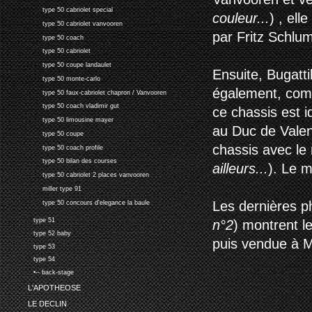
type 50 cabriolet special
couleur...
) , el
type 50 cabriolet vanvooren
par Fritz Schlu
type 50 coach
type 50 cabriolet
type 50 coupe landaulet
Ensuite, Bugatti
type 50 monte-carlo
également, com
type 50 faux-cabriolet chapron / Vanvooren
type 50 coach vladimir gut
ce chassis est 
type 50 limousine mayer
au Duc de Valenc
type 50 coupe
chassis avec l
type 50 coach profile
type 50 bilan des courses
ailleurs...
). Le m
type 50 cabriolet 2 places vanvooren
miller type 91
Les dernières p
type 50 concours d'elegance la baule
type 51
n°2
) montrent l
type 52 baby
puis vendue à M
type 53
type 54
•-- back-stage
L'APOTHEOSE
LE DECLIN