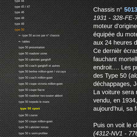
type 44
type 45 / 47
Chassis n°
501
type 46
1931 - 328-FE-
type 48
type 49
moteur d'origine
type 50
équipée du mot
•-- type 50 acces par n° chassis
aux 24 heures 
•-- tables
type 50 presentation
Ce dernièr écra
type 50 roadster usine
fauchant mortell
type 50 cabriolet gangloff
endroit.... Les 
type 50 coach gangloff et autres
type 50 berline million-guiet / vizcaya
des Type 50 (
al
type 50 coach million-guiet
déchappages, Je
type 50 coupe victoria million-guiet
type 50 coupe fiacre
La voiture sera
type 50 roadster two-seater abbott
vendu, en 1934, 
type 50 torpedo le mans
aujourd'hui, sa f
type 50 sport
type 50 course
type 50 coupe million-guiet
Puis on voit le 
type 50 cabriolet tomas
(4312-NV1 - 77
type 50 s semi-profilee