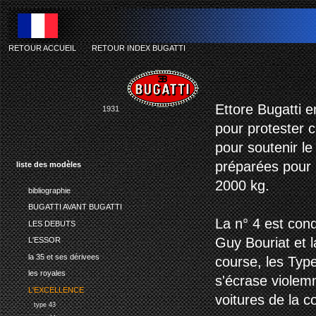
RETOUR ACCUEIL
-
RETOUR INDEX BUGATTI
Ettore Bugatti e
1931
pour protester 
pour soutenir le
préparées pour 
liste des modèles
2000 kg.
bibliographie
BUGATTI AVANT BUGATTI
La n° 4 est cond
LES DEBUTS
Guy Bouriat et l
L'ESSOR
la 35 et ses dérivees
course, les Typ
les royales
s'écrase violem
L'EXCELLENCE
voitures de la c
type 43