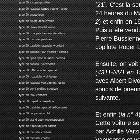
type 50 s super-profilee
[21]. C'est la se
type 50 roadster james young / usine
24 heures du Ma
type 50 coupe jean
2
) et enfin en 1
type 50 coupe decouvrable
type 50 faux-cabriolet usine
Puis a été vend
type 50 t coupe-chauffeur de villars
Pierre Bussienn
type 50 roadster paul nee
copilote Roger L
type 50 cabriolet brainsby woollard
type 50 cabriolet van-vooren / corsica
type 50 open sport le mans corsica
Ensuite, on voit
type 50 cabriolet vanvooren
(4311-NV1 en 1
type 50 / 46 cabriolet special
type 50 t cabriolet weinberger
avec Albert Divo
type 50 roadster van vooren / usine
soucis de pneum
type 50 semi-profilee speciale
type 50 faux cabriolet
suivante.
type 50 torpedo competition
type 50 cabriolet special million-guiet
Et enfin (
la n° 4
type 50 coupe saoutchik
type 50 grand-sport reconstruction
Cette voiture s
type 50 r special john barton
par Achille Varz
type 50 roadster crailville
Vanvooren et ve
type 50 roadster course