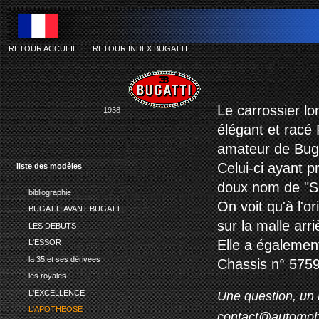
RETOUR ACCUEIL
-
RETOUR INDEX BUGATTI
b
Le carrossier l
1938
élégant et racé
amateur de Buga
Celui-ci ayant p
liste des modèles
doux nom de "S
bibliographie
On voit qu'à l'o
BUGATTI AVANT BUGATTI
sur la malle arri
LES DEBUTS
Elle a également 
L'ESSOR
la 35 et ses dérivees
Chassis n° 5759
les royales
L'EXCELLENCE
Une question, un 
L'APOTHEOSE
contact@automob