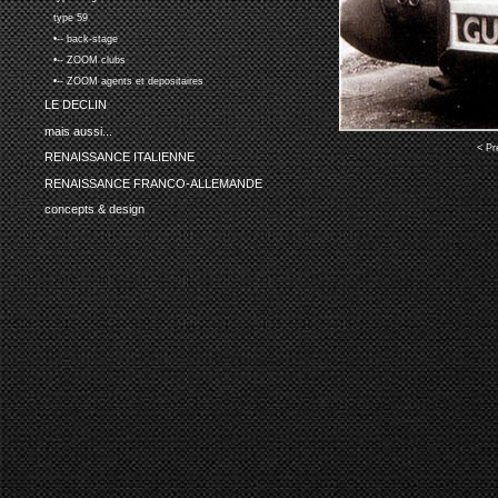
type 59
•-- back-stage
•-- ZOOM clubs
•-- ZOOM agents et depositaires
LE DECLIN
mais aussi...
< Pr
RENAISSANCE ITALIENNE
RENAISSANCE FRANCO-ALLEMANDE
concepts & design