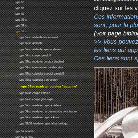
type 55
cliquez sur les 
type 56
type 57
Ces information
type 57 c
sont, pour la p
type 57 s
(voir page biblio
type 57 sc
type 57sc atalante toit ouvrant
>> Vous pouvez a
type 57sc atalante
les liens qui ap
type 57sc atalante special derain
type 57sc coupe gangloff
Ces liens sont 
type 57sc roadster corsica bluebird
type 57sc open tourer vanden plas
type 57sc cabriolet special gangloff
type 57sc cabriolet van vooren
type 57sc roadster corsica "suzanne"
type 57sc coupe corsica
type 57sc coupe ghia aigle
type 57sc roadster replica deliere
type 57sc roadster reconstruction uwe hucke
type 57sc roadster replica koux
type 57/59 roadster special ss kellogg
type 57 atlantic
type 57 g tank