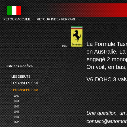
RETOUR ACCUEIL
-
RETOUR INDEX FERRARI
f
La Formule Tasm
1968
en Australie. La 
engagé 2 monop
On voit, en bas,
liste des modèles
LES DEBUTS
V6 DOHC 3 valv
LES ANNEES 1950
LES ANNEES 1960
1960
1961
1962
Une question, un 
1963
1964
contact@automob
1965