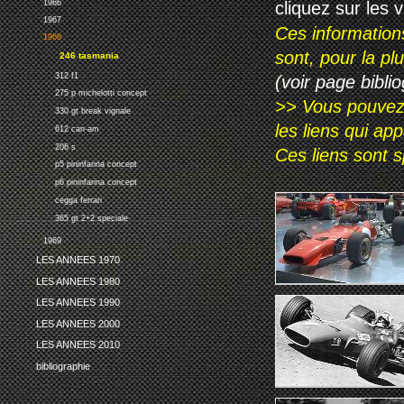
cliquez sur les 
1966
1967
Ces information
1968
sont, pour la p
246 tasmania
312 f1
(voir page biblio
275 p michelotti concept
>> Vous pouvez a
330 gt break vignale
les liens qui ap
612 can-am
206 s
Ces liens sont 
p5 pininfarina concept
p6 pininfarina concept
cegga ferrari
365 gt 2+2 speciale
1969
LES ANNEES 1970
LES ANNEES 1980
LES ANNEES 1990
LES ANNEES 2000
LES ANNEES 2010
bibliographie