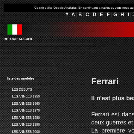
Ce site utilise Google Analytics. En continuant a naviguer, vous nous 
#
|
A
|
B
|
C
|
D
|
E
|
F
|
G
|
H
|
I
|
RETOUR ACCUEIL
Ferrari
liste des modèles
LES DEBUTS
LES ANNEES 1950
Il n'est plus b
LES ANNEES 1960
LES ANNEES 1970
Ferrari est dan
LES ANNEES 1980
deux guerres et
LES ANNEES 1990
La première vo
LES ANNEES 2000