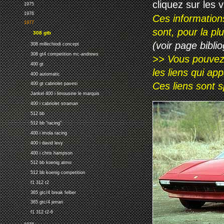
cliquez sur les 
1975
1976
Ces information
1977
sont, pour la p
308 gtb
(voir page biblio
308 millechiodi concept
308 gt4 competition mc-andrews
>> Vous pouvez a
400 gt
les liens qui ap
400 automatic
Ces liens sont 
400 gt cabriolet pavesi
Jankel 400 i limousine le marquis
400 i cabriolet straman
512 bb
512 bb "racing"
400 i imola racing
400 i david levy
400 i chris hampson
512 bb koenig atmo
512 bb koenig competition
f1 312 t2
365 gtc/4 break felber
365 gtc/4 jerrari
f1 312 t2-6