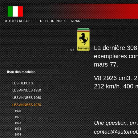
RETOUR ACCUEIL
-
RETOUR INDEX FERRARI
fe
La dernière 308
1977
exemplaires con
mars 77.
liste des modèles
V8 2926 cm3. 25
LES DEBUTS
212 km/h. 400 m
LES ANNEES 1950
LES ANNEES 1960
LES ANNEES 1970
1970
1971
Une question, un 
1972
1973
contact@automob
1974