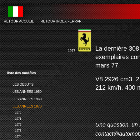
RETOUR ACCUEIL
-
RETOUR INDEX FERRARI
La dernière 308
1977
exemplaires con
mars 77.
liste des modèles
V8 2926 cm3. 25
LES DEBUTS
212 km/h. 400 m
LES ANNEES 1950
LES ANNEES 1960
LES ANNEES 1970
1970
1971
Une question, un 
1972
1973
contact@automob
1974