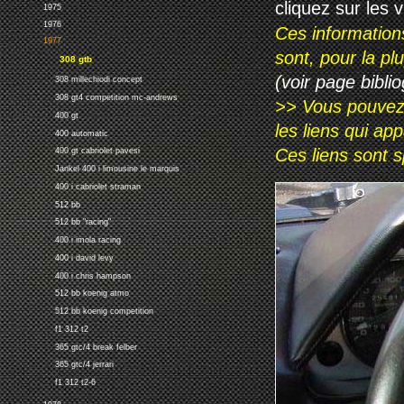
cliquez sur les 
1975
1976
Ces information
1977
sont, pour la p
308 gtb
(voir page biblio
308 millechiodi concept
308 gt4 competition mc-andrews
>> Vous pouvez a
400 gt
les liens qui ap
400 automatic
Ces liens sont 
400 gt cabriolet pavesi
Jankel 400 i limousine le marquis
400 i cabriolet straman
512 bb
512 bb "racing"
400 i imola racing
400 i david levy
400 i chris hampson
512 bb koenig atmo
512 bb koenig competition
f1 312 t2
365 gtc/4 break felber
365 gtc/4 jerrari
f1 312 t2-6