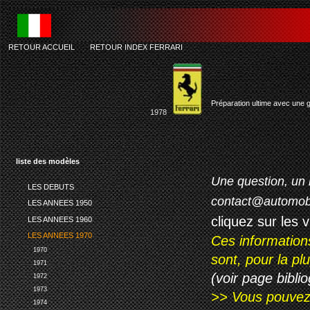
RETOUR ACCUEIL
-
RETOUR INDEX FERRARI
f
Préparation ultime avec une 
1978
liste des modèles
Une question, un 
LES DEBUTS
contact@automob
LES ANNEES 1950
cliquez sur les 
LES ANNEES 1960
LES ANNEES 1970
Ces information
1970
sont, pour la p
1971
(voir page biblio
1972
1973
>> Vous pouvez a
1974