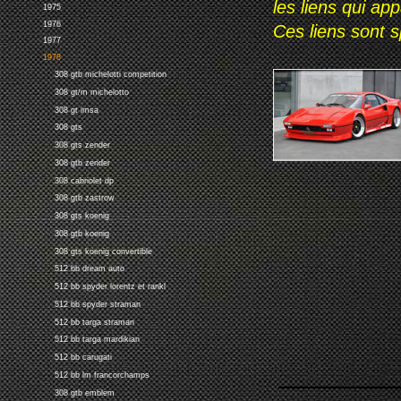
les liens qui ap
1975
1976
Ces liens sont 
1977
1978
308 gtb michelotti competition
308 gt/m michelotto
308 gt imsa
308 gts
308 gts zender
308 gtb zender
308 cabriolet dp
308 gtb zastrow
308 gts koenig
308 gtb koenig
308 gts koenig convertible
512 bb dream auto
512 bb spyder lorentz et rankl
512 bb spyder straman
512 bb targa straman
512 bb targa mardikian
512 bb carugati
512 bb lm francorchamps
308 gtb emblem