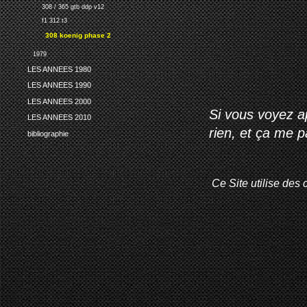
308 / 365 gtb ddp v12
f1 312 t3
308 koenig phase 2
1979
LES ANNEES 1980
LES ANNEES 1990
LES ANNEES 2000
Si vous voyez ap
LES ANNEES 2010
rien, et ça me 
bibliographie
Ce Site utilise des 