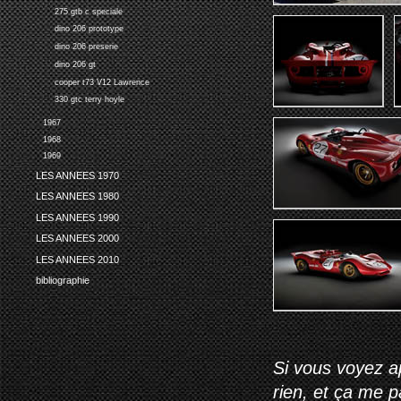
275 gtb c speciale
dino 206 prototype
dino 206 preserie
dino 206 gt
cooper t73 V12 Lawrence
330 gtc terry hoyle
1967
1968
1969
LES ANNEES 1970
LES ANNEES 1980
LES ANNEES 1990
LES ANNEES 2000
LES ANNEES 2010
bibliographie
Si vous voyez ap
rien, et ça me 