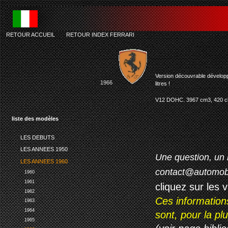
RETOUR ACCUEIL
-
RETOUR INDEX FERRARI
Version découvrable développ
1966
litres !
V12 DOHC. 3967 cm3, 420 ch 
liste des modèles
LES DEBUTS
LES ANNEES 1950
Une question, un 
LES ANNEES 1960
contact@automob
1960
1961
cliquez sur les 
1962
Ces information
1963
1964
sont, pour la p
1965