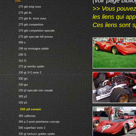
(voir page biblio
1966
>> Vous pouvez a
275 gtb long nose
275 gtb 6c
les liens qui ap
275 gtb 6c short nose
Ces liens sont 
275 gtb competition
275 gtb competition speciale
275 gtb speciale bill prouse
206 s
206 sp montagna spider
246 f1
312 f1
275 gt nembo spider
330 gt 2+2 serie 2
330 gtc
330 gts
250 pf speciale tom meade
365 p2
330 p3
330 p3 canam
365 california
365 p 3 posti pininfarina concept
500 superfast serie 2
330 gt fantuzzi golden spider