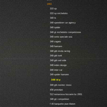
1993
333 sp
333 sp michelotto
348 ts
348 speedster car agency
348 spider
348 gt michelotto competizione
348 serie speciale usa
348 zagato
348 hamann
348 gtb imola racing
348 gtb isek
348 gtb veil side
348 inden design
348 inter car
348 spider hamann
348 id p
348 gtb novitec rosso
456 prototipo
512 testarossa bizzarini bz 2001
348 gtr competition
f 40 barquette jean blaton