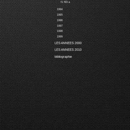
f1 f93 a
1994
1995
1996
1997
1998
1999
LES ANNEES 2000
LES ANNEES 2010
bibliographie