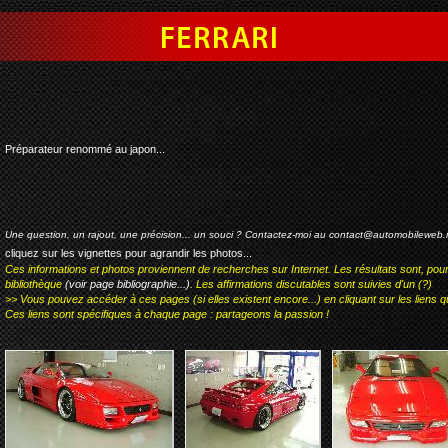
ferrari 348 id p
Préparateur renommé au japon...
Une question, un rajout, une précision... un souci ? Contactez-moi au
contact@automobileweb.
cliquez sur les vignettes pour agrandir les photos...
Ces informations et photos proviennent de recherches sur Internet. Les résultats sont, pou
bibliothèque
(voir page bibliographie...)
. Les affirmations discutables sont suivies d'un (?)
>> Vous pouvez accéder à ces pages (si elles existent encore...) en cliquant sur les liens qu
Ces liens sont spécifiques à chaque page : partageons la passion !