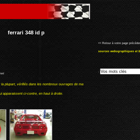
<< Retour à votre page précéden
sources webographiques et b
:
net
r la plupart, vérifiés dans les nombreux ouvrages de ma
i apparaissent ci-contre, en haut à droite.