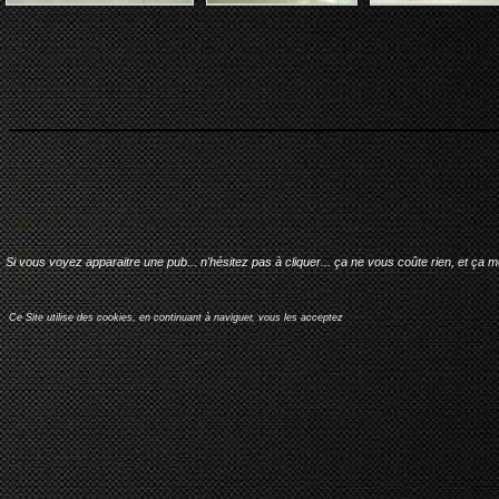
Si vous voyez apparaitre une pub... n'hésitez pas à cliquer... ça ne vous coûte rien, et ça 
Ce Site utilise des cookies, en continuant à naviguer, vous les acceptez