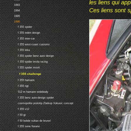
les liens qui ap
1993
Ces liens sont 
1994
1995
1996
f 355 spider
f 355 inden design
f 355 inter-car
f 355 west-coast customs
f 355 loka
f 355 spider benz auto design
f 355 spider imola racing
f 355 spider movit
f 355 challenge
f 355 hamann
f 355 ngt
512 m hamann widebody
f 355 benz auto-design spider
cosmopolite prototip Zlatkop Vukusic concept
f 355 v12
f 50 gt
f 50 bolide sultan de bruneï
f 355 serie fiorano