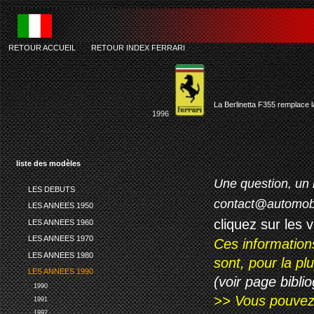
RETOUR ACCUEIL
-
RETOUR INDEX FERRARI
La Berlinetta F355 remplace 
1996
liste des modèles
Une question, un 
LES DEBUTS
contact@automob
LES ANNEES 1950
cliquez sur les 
LES ANNEES 1960
LES ANNEES 1970
Ces information
LES ANNEES 1980
sont, pour la p
LES ANNEES 1990
(voir page biblio
1990
>> Vous pouvez a
1991
1992