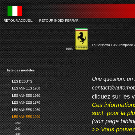
RETOUR ACCUEIL
-
RETOUR INDEX FERRARI
La Berlinetta F355 remplace 
1996
liste des modèles
Une question, un 
LES DEBUTS
contact@automob
LES ANNEES 1950
cliquez sur les 
LES ANNEES 1960
LES ANNEES 1970
Ces information
LES ANNEES 1980
sont, pour la p
LES ANNEES 1990
(voir page biblio
1990
>> Vous pouvez a
1991
1992