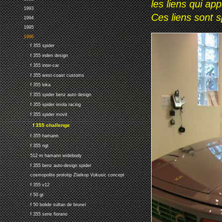
les liens qui ap
1993
Ces liens sont 
1994
1995
1996
f 355 spider
f 355 inden design
f 355 inter-car
f 355 west-coast customs
f 355 loka
f 355 spider benz auto design
f 355 spider imola racing
f 355 spider movit
f 355 challenge
f 355 hamann
f 355 ngt
512 m hamann widebody
f 355 benz auto-design spider
cosmopolite prototip Zlatkop Vukusic concept
f 355 v12
f 50 gt
f 50 bolide sultan de bruneï
f 355 serie fiorano