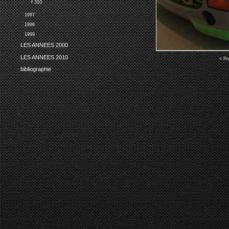
f 310
1997
1998
1999
LES ANNEES 2000
LES ANNEES 2010
< Pr
bibliographie