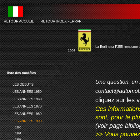
RETOUR ACCUEIL
-
RETOUR INDEX FERRARI
La Berlinetta F355 remplace 
1996
liste des modèles
Une question, un 
LES DEBUTS
contact@automob
LES ANNEES 1950
cliquez sur les 
LES ANNEES 1960
LES ANNEES 1970
Ces information
LES ANNEES 1980
sont, pour la p
LES ANNEES 1990
(voir page biblio
1990
>> Vous pouvez a
1991
1992