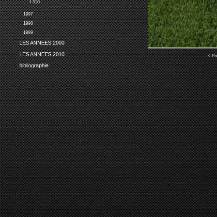
f 310
1997
1998
1999
LES ANNEES 2000
LES ANNEES 2010
< Pr
bibliographie