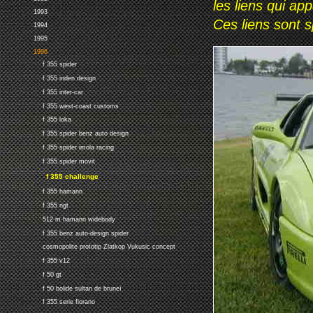
les liens qui ap
1993
Ces liens sont 
1994
1995
1996
f 355 spider
f 355 inden design
f 355 inter-car
f 355 west-coast customs
f 355 loka
f 355 spider benz auto design
f 355 spider imola racing
f 355 spider movit
f 355 challenge
f 355 hamann
f 355 ngt
512 m hamann widebody
f 355 benz auto-design spider
cosmopolite prototip Zlatkop Vukusic concept
f 355 v12
f 50 gt
f 50 bolide sultan de bruneï
f 355 serie fiorano