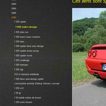
Ces liens sont 
1993
1994
1995
1996
f 355 spider
f 355 inden design
f 355 inter-car
f 355 west-coast customs
f 355 loka
f 355 spider benz auto design
f 355 spider imola racing
f 355 spider movit
f 355 challenge
f 355 hamann
f 355 ngt
512 m hamann widebody
f 355 benz auto-design spider
cosmopolite prototip Zlatkop Vukusic concept
f 355 v12
f 50 gt
f 50 bolide sultan de bruneï
f 355 serie fiorano