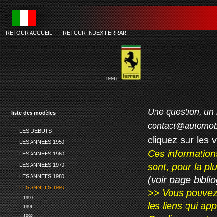
RETOUR ACCUEIL
-
RETOUR INDEX FERRARI
ferrari f
1996
Une question, un 
liste des modèles
contact@automob
LES DEBUTS
cliquez sur les 
LES ANNEES 1950
Ces information
LES ANNEES 1960
sont, pour la p
LES ANNEES 1970
LES ANNEES 1980
(voir page biblio
LES ANNEES 1990
>> Vous pouvez a
1990
les liens qui ap
1991
1992