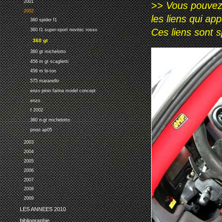
2001
>> Vous pouvez a
2002
les liens qui ap
360 spider f1
Ces liens sont 
360 f1 super-sport novitec rosso
360 gt
360 gt michelotto
456 m gt scaglietti
456 m bi-ton
575 maranello
enzo pinin farina model concept
enzo
f 2002
360 n-gt michelotto
prost ap05
2003
2004
2005
2006
2007
2008
2009
LES ANNEES 2010
bibliographie