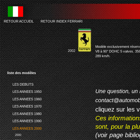
RETOUR ACCUEIL
-
RETOUR INDEX FERRARI
Modèle exclusivement réserv
2002
V8 à 90° DOHC 5 valves. 3586 
289 km/h.
liste des modèles
LES DEBUTS
Une question, un 
LES ANNEES 1950
LES ANNEES 1960
contact@automob
LES ANNEES 1970
cliquez sur les 
LES ANNEES 1980
Ces information
LES ANNEES 1990
sont, pour la p
LES ANNEES 2000
(voir page biblio
2000