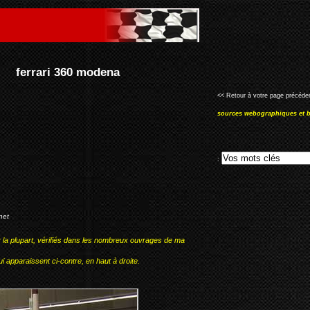
<< Retour à votre page précéden
sources webographiques et b
:
net
r la plupart, vérifiés dans les nombreux ouvrages de ma
i apparaissent ci-contre, en haut à droite.