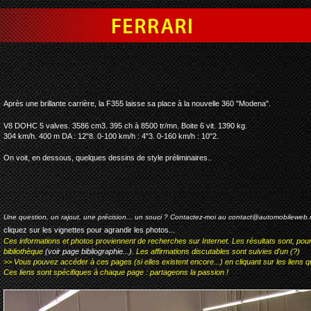
ferrari 360 modena
Après une brillante carrière, la F355 laisse sa place à la nouvelle 360 "Modena".
V8 DOHC 5 valves. 3586 cm3. 395 ch à 8500 tr/mn. Boite 6 vit. 1390 kg.
304 km/h. 400 m DA : 12"8. 0-100 km/h : 4"3. 0-160 km/h : 10"2.
On voit, en dessous, quelques dessins de style préliminaires..
Une question, un rajout, une précision... un souci ? Contactez-moi au
contact@automobileweb.
cliquez sur les vignettes pour agrandir les photos...
Ces informations et photos proviennent de recherches sur Internet. Les résultats sont, pou
bibliothèque
(voir page bibliographie...)
. Les affirmations discutables sont suivies d'un (?)
>> Vous pouvez accéder à ces pages (si elles existent encore...) en cliquant sur les liens qu
Ces liens sont spécifiques à chaque page : partageons la passion !