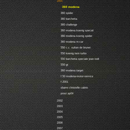
2001
360 modena
360 spider
360 barchetta
360 challenge
360 modena koenig special
360 modena koenig spider
360 modena m-car
550 c.c. sultan de brunei
550 koenig twin turbo
550 barchetta speciale jean todt
550 gt
360 modena target
f 50 modena-motor-service
f 2001
sbarro christelle cabrio
prost ap04
2002
2003
2004
2005
2006
2007