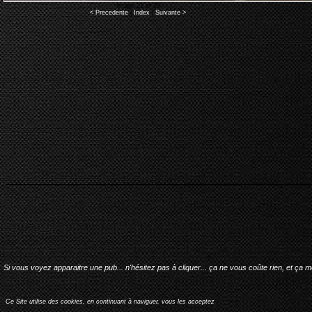
Image 21 of 29
< Precedente
|
Index
|
Suivante >
Si vous voyez apparaitre une pub... n'hésitez pas à cliquer... ça ne vous coûte rien, et ça 
Ce Site utilise des cookies, en continuant à naviguer, vous les acceptez