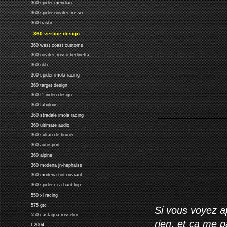
360 spider meridian
360 spider novitec rosso
360 trashr
360 vertice design
360 west coast customs
360 novitec rosso berlinetta
360 nkb
360 spider imola racing
360 target design
360 f1 inden design
360 fabulous
360 stradale imola racing
360 ultimate audio
360 sultan de brunei
360 autosport
360 alpine
360 modena jn-hephaiss
360 modena toit ouvrant
360 spider cca hard-top
550 xl racing
575 gtc
Si vous voyez ap
550 castagna rosselini
rien, et ça me 
f 2004