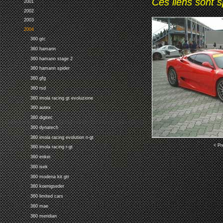
Ces liens sont 
2001
2002
2003
2004
360 gtc
360 hamann
360 hamann stage 2
360 hamann spider
360 gfg
360 rsd
360 imola racing gt evoluzione
360 autex
360 digitec
360 dynatech
360 imola racing evolution n-gt
< Pr
360 imola racing r-gt
360 enkei
360 isek
360 modena kit gtr
360 koenigseder
360 limited cars
360 mae
360 meridian