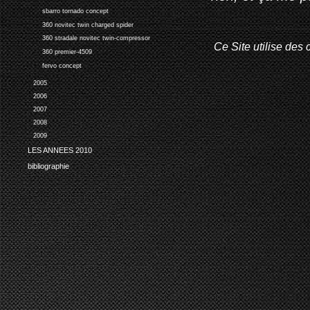
sbarro tornado concept
360 novitec twin charged spider
360 stradale novitec twin-compressor
Ce Site utilise des 
360 premier-4509
fervo concept
2005
2006
2007
2008
2009
LES ANNEES 2010
bibliographie