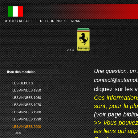
RETOUR ACCUEIL
-
RETOUR INDEX FERRARI
2004
Une question, un 
liste des modèles
contact@automob
LES DEBUTS
cliquez sur les 
LES ANNEES 1950
Ces information
LES ANNEES 1960
sont, pour la p
LES ANNEES 1970
LES ANNEES 1980
(voir page biblio
LES ANNEES 1990
>> Vous pouvez a
LES ANNEES 2000
les liens qui ap
2000