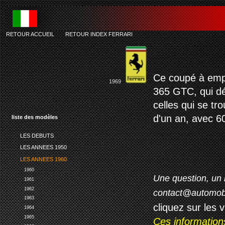
RETOUR ACCUEIL
-
RETOUR INDEX FERRARI
Ce coupé à empa
1969
365 GTC, qui dé
celles qui se tr
d'un an, avec 60
liste des modèles
LES DEBUTS
LES ANNEES 1950
LES ANNEES 1960
1960
Une question, un 
1961
1962
contact@automob
1963
cliquez sur les 
1964
1965
Ces information