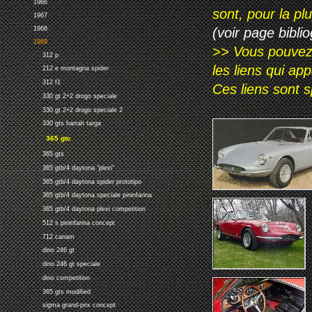
1966
sont, pour la p
1967
1968
(voir page biblio
1969
>> Vous pouvez a
312 p
les liens qui ap
212 e montagna spider
312 f1
Ces liens sont 
330 gt 2+2 drogo speciale
330 gt 2+2 drogo speciale 2
330 gts harrah targa
365 gtc
365 gts
365 gtb/4 daytona "plexi"
365 gtb/4 daytona spider prototipo
365 gtb/4 daytona speciale pininfarina
365 gtb/4 daytona plexi competition
512 s pininfarina concept
712 canam
dino 246 gt
dino 246 gt speciale
dino competition
365 gts modified
sigma grand-prix concept