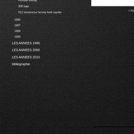
mondial koenig
308 baja
< Pr
512 testarossa factory-built spyder
1986
1987
1988
1989
LES ANNEES 1990
LES ANNEES 2000
LES ANNEES 2010
bibliographie