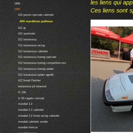
les liens qui ap
1984
Ces liens sont 
1985
412 pavesi speciale cabriolet
400 mardikian pullman
412 gt
412 automatic
512 testarossa
512 testarossa racing
512 testarossa cabriolet
512 testarossa koenig specials
512 testarossa koenig competition evo
512 testarossa koenig spider
512 testarossa spider agnelli
412 break Panther
testarossa p4 norwood
f1 156
fz 93 zagato concept
mondial 3.2
mondial 3.2 cabriolet
mondial 3.2 imola racing cabriolet
mondial cabriolet zender
mondial intercar