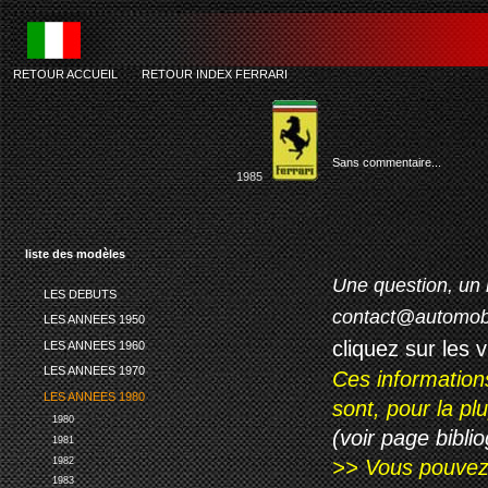
RETOUR ACCUEIL
-
RETOUR INDEX FERRARI
Sans commentaire...
1985
liste des modèles
Une question, un 
LES DEBUTS
contact@automob
LES ANNEES 1950
cliquez sur les 
LES ANNEES 1960
LES ANNEES 1970
Ces information
LES ANNEES 1980
sont, pour la p
1980
(voir page biblio
1981
1982
>> Vous pouvez a
1983