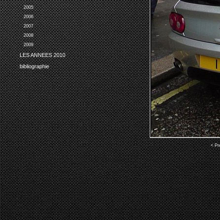
2005
2006
2007
2008
2009
LES ANNEES 2010
bibliographie
< Pr