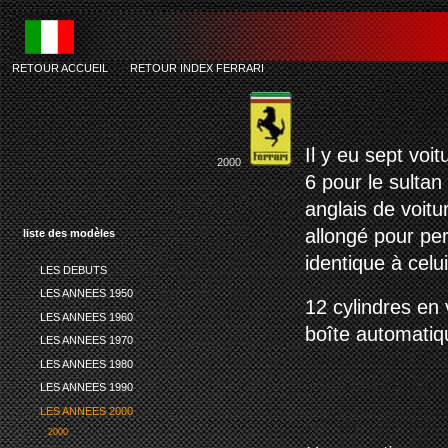
RETOUR ACCUEIL
-
RETOUR INDEX FERRARI
fer
Il y eu sept voit
2000
6 pour le sulta
anglais de voitu
allongé pour per
liste des modèles
identique à celu
LES DEBUTS
LES ANNEES 1950
12 cylindres en
LES ANNEES 1960
boîte automatiq
LES ANNEES 1970
LES ANNEES 1980
LES ANNEES 1990
LES ANNEES 2000
2000