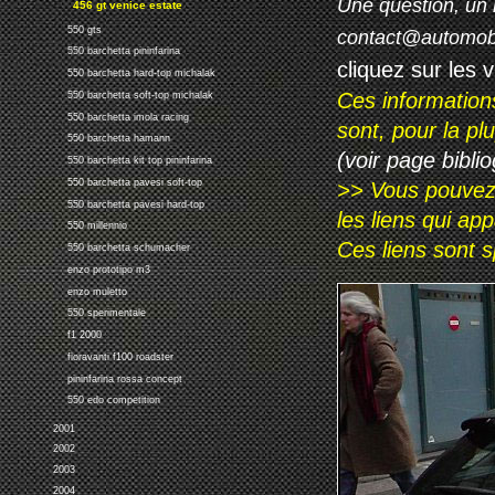
Une question, un 
456 gt venice estate
550 gts
contact@automob
550 barchetta pininfarina
cliquez sur les 
550 barchetta hard-top michalak
Ces information
550 barchetta soft-top michalak
550 barchetta imola racing
sont, pour la p
550 barchetta hamann
(voir page biblio
550 barchetta kit top pininfarina
550 barchetta pavesi soft-top
>> Vous pouvez a
550 barchetta pavesi hard-top
les liens qui ap
550 millennio
Ces liens sont 
550 barchetta schumacher
enzo prototipo m3
enzo muletto
550 sperimentale
f1 2000
fioravanti f100 roadster
pininfarina rossa concept
550 edo competition
2001
2002
2003
2004