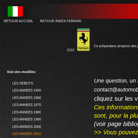
RETOUR ACCUEIL
-
RETOUR INDEX FERRARI
Ce préparateur propose des ja
2010
liste des modèles
Une question, un 
LES DEBUTS
contact@automob
LES ANNEES 1950
cliquez sur les 
LES ANNEES 1960
LES ANNEES 1970
Ces information
LES ANNEES 1980
sont, pour la p
LES ANNEES 1990
(voir page biblio
LES ANNEES 2000
>> Vous pouvez a
LES ANNEES 2010