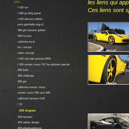
les liens qui ap
2010
f 430 svr
Ces liens sont 
f 460 gt iding power
f 430 abruzzo edition
enzo gemballa mig-u1
599 gtb hamann golden
599 hy-kers
california he-le
fsx concept
zobin concept
f 430 veil-side premier-4509
f 430 novitec rosso 747 hp edizione special
458 italia
458 challenge
599 gto
california novitec rosso
novitec rosso 599 race 848
california hamann f149
f 10
458 forgiato
458 hamann
458 oakley design
458 wheelsandmore