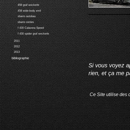
458 graf weckerle
458 wide-body emil
sbarro autobau
sbarro sixties
f 430 Calavera Speed
f 430 spider graf weckerle
2011
2012
2013
bibliographie
Si vous voyez ap
rien, et ça me 
Ce Site utilise des 