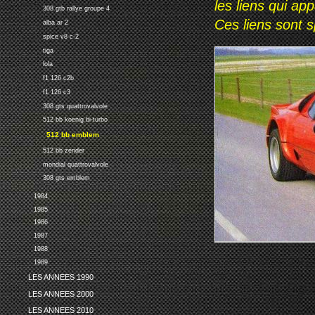
les liens qui ap
308 gtb rallye groupe 4
Ces liens sont 
alba ar 2
spice v8 c-2
tiga
lola
f1 126 c2b
f1 126 c3
308 gts quattrovalvole
512 bb koenig bi-turbo
512 bb emblem
512 bb zender
mondial quattrovalvole
308 gts emblem
1984
1985
1986
1987
1988
1989
LES ANNEES 1990
LES ANNEES 2000
LES ANNEES 2010