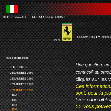
RETOUR ACCUEIL
-
RETOUR INDEX FERRARI
La Société EMBLEM, dirigée pa
1983
liste des modèles
Une question, un 
LES DEBUTS
contact@automob
LES ANNEES 1950
cliquez sur les 
LES ANNEES 1960
LES ANNEES 1970
Ces information
LES ANNEES 1980
sont, pour la p
1980
(voir page biblio
1981
1982
>> Vous pouvez a
1983