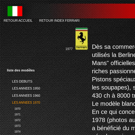
RETOUR ACCUEIL
-
RETOUR INDEX FERRARI
fer
Dès sa commerc
1977
utilisés la Berl
Mans" officielle
riches passionn
liste des modèles
Pistons spéciau
LES DEBUTS
les soupapes), 
LES ANNEES 1950
430 ch à 8000 t
LES ANNEES 1960
Le modèle blanc
LES ANNEES 1970
1970
En ce qui conce
1971
1978 (photos au
1972
1973
a bénéficié du 
1974