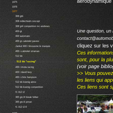
aérodynamique 
1975
1976
1977
308 gtb
308 millechiodi concept
308 gt4 competition mc-andrews
Une question, un 
400 gt
400 automatic
contact@automob
400 gt cabriolet pavesi
cliquez sur les 
Jankel 400 i limousine le marquis
400 i cabriolet straman
Ces information
512 bb
sont, pour la p
512 bb "racing"
(voir page biblio
400 i imola racing
>> Vous pouvez a
400 i david levy
400 i chris hampson
les liens qui ap
512 bb koenig atmo
Ces liens sont 
512 bb koenig competition
f1 312 t2
365 gtc/4 break felber
365 gtc/4 jerrari
f1 312 t2-6