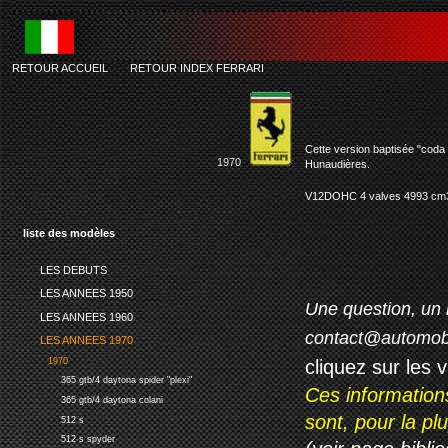
RETOUR ACCUEIL
-
RETOUR INDEX FERRARI
Cette version baptisée "coda 
1970
Hunaudières.
V12DOHC 4 valves 4993 cm3, 
liste des modèles
LES DEBUTS
LES ANNEES 1950
Une question, un 
LES ANNEES 1960
contact@automob
LES ANNEES 1970
cliquez sur les 
1970
365 gtb/4 daytona spider "plexi"
Ces information
365 gtb/4 daytona colani
sont, pour la p
512 s
512 s spyder