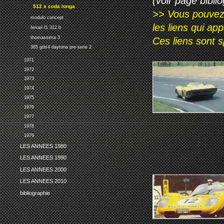
(voir page biblio
512 s coda longa
>> Vous pouvez a
modulo concept
les liens qui ap
ferrari f1 312 b
thomassima 3
Ces liens sont 
365 gtb/4 daytona pre-serie 2
1971
1972
1973
1974
1975
1976
1977
1978
1979
LES ANNEES 1980
LES ANNEES 1990
LES ANNEES 2000
LES ANNEES 2010
bibliographie