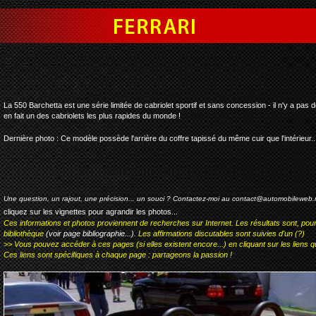
ferrari 550 barchetta pininfa
La 550 Barchetta est une série limitée de cabriolet sportif et sans concession - il n'y a pas 
en fait un des cabriolets les plus rapides du monde !
Dernière photo : Ce modèle possède l'arrière du coffre tapissé du même cuir que l'intérieur...
Une question, un rajout, une précision... un souci ? Contactez-moi au
contact@automobileweb.
cliquez sur les vignettes pour agrandir les photos...
Ces informations et photos proviennent de recherches sur Internet. Les résultats sont, pou
bibliothèque
(voir page bibliographie...)
. Les affirmations discutables sont suivies d'un (?)
>> Vous pouvez accéder à ces pages (si elles existent encore...) en cliquant sur les liens qu
Ces liens sont spécifiques à chaque page : partageons la passion !