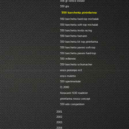
456 gt venice estate
550 gts
550 barchetta pininfarina
550 barchetta hard-top michalak
550 barchetta soft-top michalak
550 barchetta imola racing
550 barchetta hamann
550 barchetta kit top pininfarina
550 barchetta pavesi soft-top
550 barchetta pavesi hard-top
550 millennio
550 barchetta schumacher
enzo prototipo m3
enzo muletto
550 sperimentale
f1 2000
fioravanti f100 roadster
pininfarina rossa concept
550 edo competition
2001
2002
2003
2004