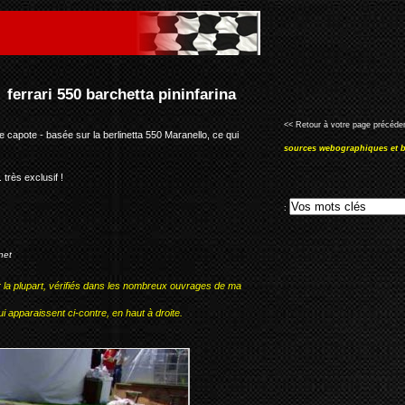
rina
<< Retour à votre page précéden
de capote - basée sur la berlinetta 550 Maranello, ce qui
sources webographiques et b
 très exclusif !
:
net
r la plupart, vérifiés dans les nombreux ouvrages de ma
i apparaissent ci-contre, en haut à droite.