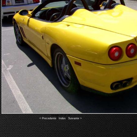
Image 20 of 29
< Precedente
|
Index
|
Suivante >