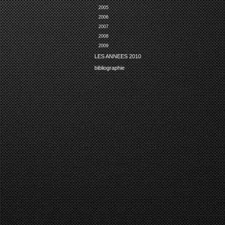
2005
2006
2007
2008
2009
LES ANNEES 2010
bibliographie