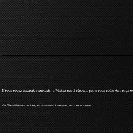
Si vous voyez apparaitre une pub... n'hésitez pas à cliquer... ça ne vous coûte rien, et ça 
Ce Site utilise des cookies, en continuant à naviguer, vous les acceptez