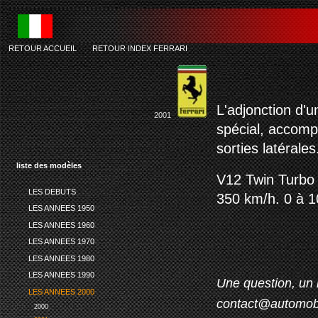
RETOUR ACCUEIL
-
RETOUR INDEX FERRARI
fe
L'adjonction d'u
2001
spécial, accompa
sorties latérales.
liste des modèles
V12 Twin Turbo 
LES DEBUTS
350 km/h. 0 à 1
LES ANNEES 1950
LES ANNEES 1960
LES ANNEES 1970
LES ANNEES 1980
LES ANNEES 1990
Une question, un 
LES ANNEES 2000
contact@automob
2000