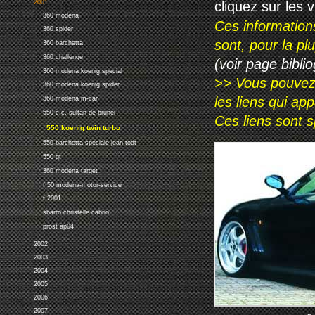
cliquez sur les 
2001
360 modena
Ces information
360 spider
sont, pour la p
360 barchetta
360 challenge
(voir page biblio
360 modena koenig special
>> Vous pouvez a
360 modena koenig spider
les liens qui ap
360 modena m-car
550 c.c. sultan de brunei
Ces liens sont 
550 koenig twin turbo
550 barchetta speciale jean todt
550 gt
360 modena target
f 50 modena-motor-service
f 2001
sbarro christelle cabrio
prost ap04
2002
2003
2004
2005
2006
2007