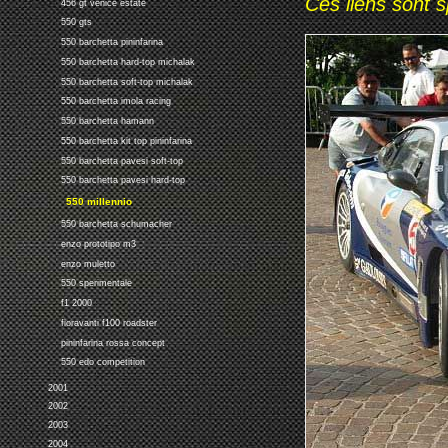
Ces liens sont 
456 gt venice estate
550 gts
550 barchetta pininfarina
550 barchetta hard-top michalak
550 barchetta soft-top michalak
550 barchetta imola racing
550 barchetta hamann
550 barchetta kit top pininfarina
550 barchetta pavesi soft-top
550 barchetta pavesi hard-top
550 millennio
550 barchetta schumacher
enzo prototipo m3
enzo muletto
550 sperimentale
f1 2000
fioravanti f100 roadster
pininfarina rossa concept
550 edo competition
2001
2002
2003
2004