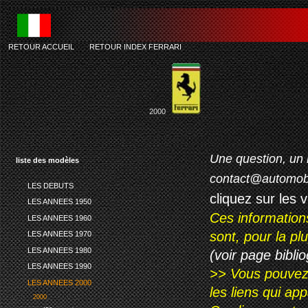
RETOUR ACCUEIL
-
RETOUR INDEX FERRARI
2000
Une question, un 
liste des modèles
contact@automob
LES DEBUTS
cliquez sur les 
LES ANNEES 1950
Ces information
LES ANNEES 1960
sont, pour la p
LES ANNEES 1970
LES ANNEES 1980
(voir page biblio
LES ANNEES 1990
>> Vous pouvez a
LES ANNEES 2000
les liens qui ap
2000