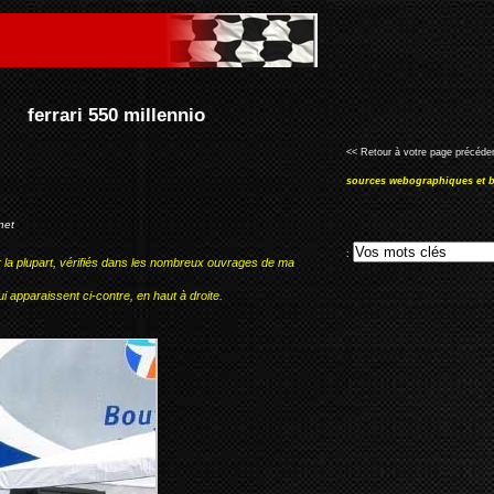
<< Retour à votre page précéden
sources webographiques et b
net
:
r la plupart, vérifiés dans les nombreux ouvrages de ma
i apparaissent ci-contre, en haut à droite.