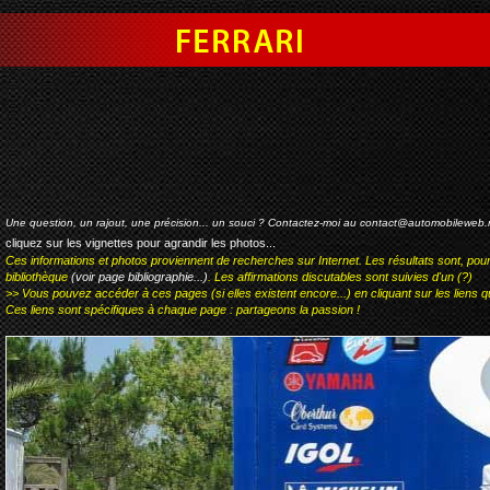
ferrari 550 millennio
Une question, un rajout, une précision... un souci ? Contactez-moi au
contact@automobileweb.
cliquez sur les vignettes pour agrandir les photos...
Ces informations et photos proviennent de recherches sur Internet. Les résultats sont, pou
bibliothèque
(voir page bibliographie...)
. Les affirmations discutables sont suivies d'un (?)
>> Vous pouvez accéder à ces pages (si elles existent encore...) en cliquant sur les liens qu
Ces liens sont spécifiques à chaque page : partageons la passion !