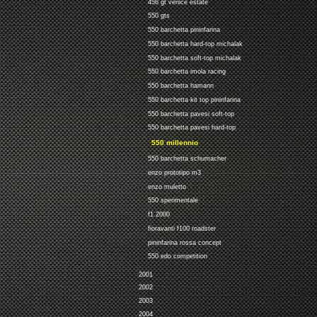
456 gt venice estate
550 gts
550 barchetta pininfarina
550 barchetta hard-top michalak
550 barchetta soft-top michalak
550 barchetta imola racing
550 barchetta hamann
550 barchetta kit top pininfarina
550 barchetta pavesi soft-top
550 barchetta pavesi hard-top
550 millennio
550 barchetta schumacher
enzo prototipo m3
enzo muletto
550 sperimentale
f1 2000
fioravanti f100 roadster
pininfarina rossa concept
550 edo competition
2001
2002
2003
2004