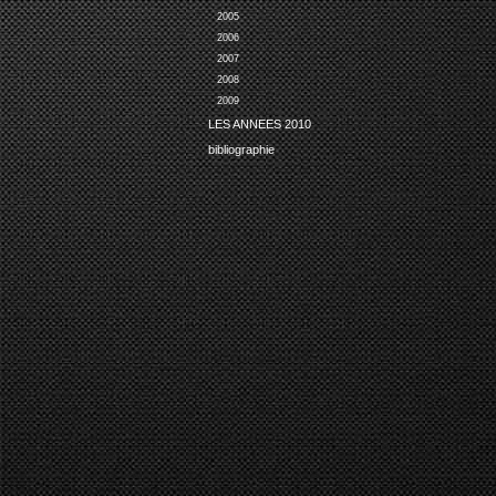
2005
2006
2007
2008
2009
LES ANNEES 2010
bibliographie