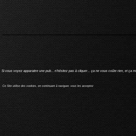
Si vous voyez apparaitre une pub... n'hésitez pas à cliquer... ça ne vous coûte rien, et ça 
Ce Site utilise des cookies, en continuant à naviguer, vous les acceptez