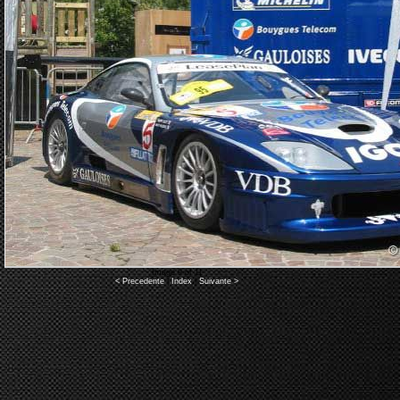
Image 9 of 11
< Precedente
|
Index
|
Suivante >