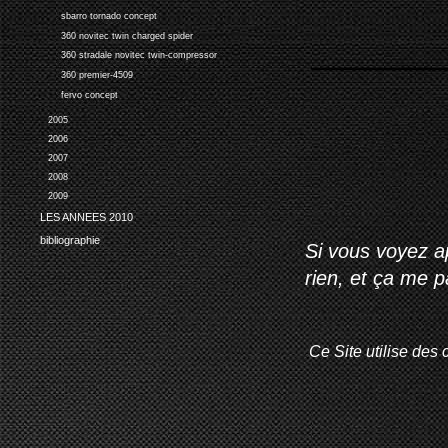
sbarro tornado concept
360 novitec twin charged spider
360 stradale novitec twin-compressor
360 premier-4509
fervo concept
2005
2006
2007
2008
2009
LES ANNEES 2010
bibliographie
Si vous voyez ap
rien, et ça me 
Ce Site utilise des 