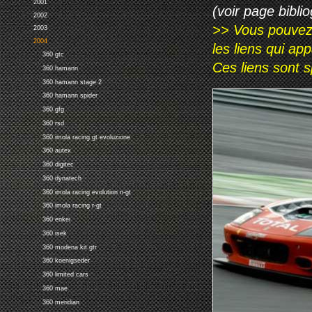
2001
(voir page biblio
2002
>> Vous pouvez a
2003
2004
les liens qui ap
360 gtc
Ces liens sont 
360 hamann
360 hamann stage 2
360 hamann spider
360 gfg
360 rsd
360 imola racing gt evoluzione
360 autex
360 digitec
360 dynatech
360 imola racing evolution n-gt
360 imola racing r-gt
360 enkei
360 isek
360 modena kit gtr
360 koenigseder
360 limited cars
360 mae
360 meridian