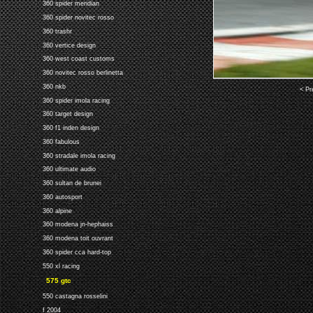
360 spider meridian
360 spider novitec rosso
360 trashr
360 vertice design
360 west coast customs
360 novitec rosso berlinetta
360 nkb
< Pr
360 spider imola racing
360 target design
360 f1 inden design
360 fabulous
360 stradale imola racing
360 ultimate audio
360 sultan de brunei
360 autosport
360 alpine
360 modena jn-hephaiss
360 modena toit ouvrant
360 spider cca hard-top
550 xl racing
575 gtc
550 castagna rosselini
f 2004