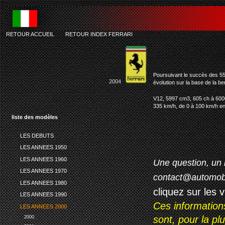
RETOUR ACCUEIL
-
RETOUR INDEX FERRARI
Poursuivant le succès des 55
2004
évolution sur la base de la be
V12, 5997 cm3, 605 ch à 600
335 km/h, de 0 à 100 km/h en
liste des modèles
LES DEBUTS
LES ANNEES 1950
LES ANNEES 1960
Une question, un 
LES ANNEES 1970
contact@automob
LES ANNEES 1980
cliquez sur les 
LES ANNEES 1990
Ces information
LES ANNEES 2000
sont, pour la p
2000