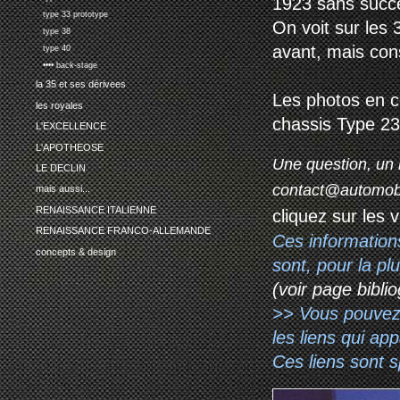
1923 sans succ
type 33 prototype
On voit sur les
type 38
avant, mais cons
type 40
•••• back-stage
la 35 et ses dérivees
Les photos en c
les royales
chassis Type 23
L'EXCELLENCE
L'APOTHEOSE
Une question, un 
LE DECLIN
contact@automob
mais aussi...
RENAISSANCE ITALIENNE
cliquez sur les 
RENAISSANCE FRANCO-ALLEMANDE
Ces information
concepts & design
sont, pour la p
(voir page biblio
>> Vous pouvez a
les liens qui ap
Ces liens sont 