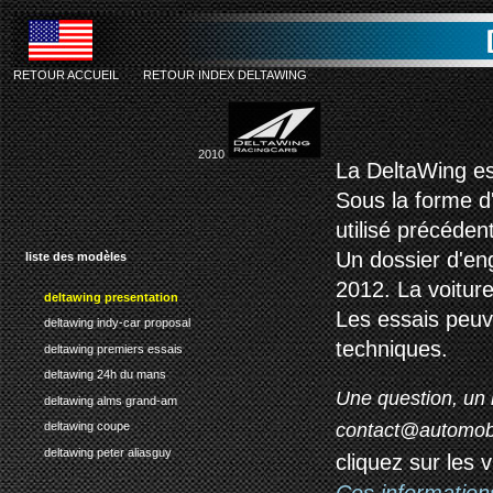
RETOUR ACCUEIL
-
RETOUR INDEX DELTAWING
2010
La DeltaWing est
Sous la forme d
utilisé précéden
Un dossier d'en
liste des modèles
2012. La voiture
deltawing presentation
Les essais peu
deltawing indy-car proposal
techniques.
deltawing premiers essais
deltawing 24h du mans
Une question, un 
deltawing alms grand-am
contact@automob
deltawing coupe
deltawing peter aliasguy
cliquez sur les 
Ces information