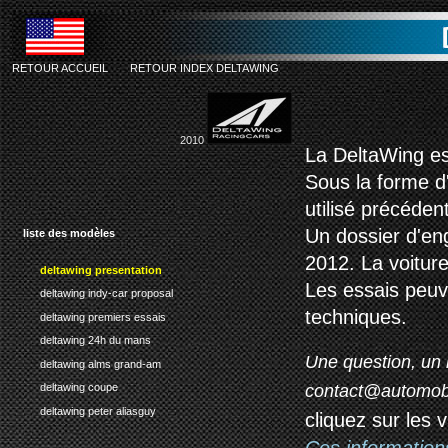
RETOUR ACCUEIL
-
RETOUR INDEX DELTAWING
2010
La DeltaWing est
Sous la forme d
utilisé précéden
Un dossier d'en
liste des modèles
2012. La voiture
deltawing presentation
Les essais peu
deltawing indy-car proposal
techniques.
deltawing premiers essais
deltawing 24h du mans
Une question, un 
deltawing alms grand-am
contact@automob
deltawing coupe
deltawing peter aliasguy
cliquez sur les 
Ces information