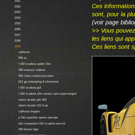
2001
Ces information
2002
2003
sont, pour la p
2004
(voir page biblio
2005
>> Vous pouvez a
2006
2007
les liens qui ap
2008
Ces liens sont 
2009
california
599 xx
f 430 scuderia spider 16m
599 mansory stallone
599 china cracked porcelain
612 gp nurburgring & silverstone
f 430 scuderia gt3
f 430 scuderia 16m novitec twin-supercharged
sbarro alcador gtb 360
sbarro alcador 512 lo-gt
california forgiato
p 540 superfast aperta speciale
edo competition 630 scuderia aero-kit
599 fiorano hgte