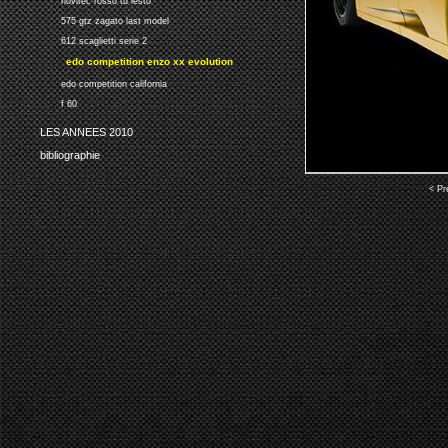
novitec rosso tu lesto
575 gtz zagato last model
612 scaglietti serie 2
edo competition enzo xx evolution
edo competition california
f 60
LES ANNEES 2010
bibliographie
< Pr