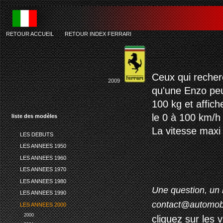
RETOUR ACCUEIL
-
RETOUR INDEX FERRARI
fe
Ceux qui recher
2009
qu'une Enzo peu
100 kg et affich
le 0 à 100 km/h 
liste des modèles
La vitesse maxi
LES DEBUTS
LES ANNEES 1950
LES ANNEES 1960
LES ANNEES 1970
LES ANNEES 1980
Une question, un 
LES ANNEES 1990
contact@automob
LES ANNEES 2000
2000
cliquez sur les 