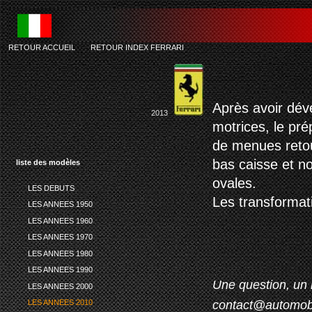
RETOUR ACCUEIL
-
RETOUR INDEX FERRARI
Après avoir dév
2013
motrices, le pr
de menues retou
bas caisse et n
liste des modèles
ovales.
LES DEBUTS
Les transformat
LES ANNEES 1950
LES ANNEES 1960
LES ANNEES 1970
LES ANNEES 1980
LES ANNEES 1990
Une question, un 
LES ANNEES 2000
contact@automob
LES ANNEES 2010