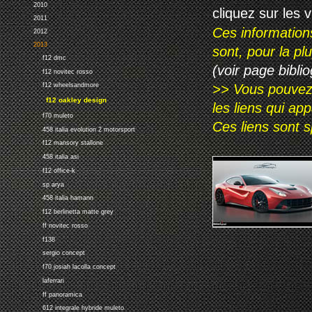
2010
cliquez sur les 
2011
Ces information
2012
2013
sont, pour la p
f12 dmc
(voir page biblio
f12 novitec rosso
>> Vous pouvez a
f12 wheelsandmore
f12 oakley design
les liens qui ap
f70 muleto
Ces liens sont 
458 italia evolution 2 motorsport
f12 mansory stallone
458 italia asi
f12 office-k
sp arya
458 italia hamann
f12 berlinetta matte grey
ff novitec rosso
f138
sergio concept
f70 josiah lacolla concept
laferrari
ff panoramica
612 integrale hybride muleto