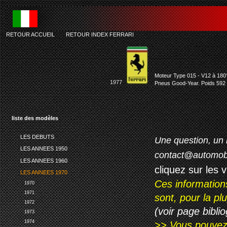
RETOUR ACCUEIL
-
RETOUR INDEX FERRARI
Moteur Type 015 - V12 à 180°
1977
Pneus Good-Year. Poids 592
liste des modèles
LES DEBUTS
Une question, un 
LES ANNEES 1950
contact@automob
LES ANNEES 1960
cliquez sur les 
LES ANNEES 1970
Ces information
1970
1971
sont, pour la p
1972
(voir page biblio
1973
1974
>> Vous pouvez a