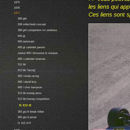
1975
les liens qui ap
1976
Ces liens sont 
1977
308 gtb
308 millechiodi concept
308 gt4 competition mc-andrews
400 gt
400 automatic
400 gt cabriolet pavesi
Jankel 400 i limousine le marquis
400 i cabriolet straman
512 bb
512 bb "racing"
400 i imola racing
400 i david levy
400 i chris hampson
512 bb koenig atmo
512 bb koenig competition
f1 312 t2
365 gtc/4 break felber
365 gtc/4 jerrari
f1 312 t2-6