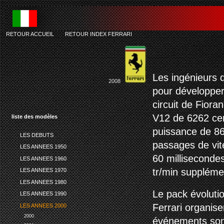
RETOUR ACCUEIL
-
RETOUR INDEX FERRARI
Les ingénieurs 
2008
pour développer
circuit de Fiora
V12 de 6262 cen
liste des modèles
puissance de 86
LES DEBUTS
passages de vit
LES ANNEES 1950
60 milliseconde
LES ANNEES 1960
tr/min suppléme
LES ANNEES 1970
LES ANNEES 1980
Le pack évolutio
LES ANNEES 1990
Ferrari organise
LES ANNEES 2000
2000
événements sont