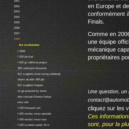
2001
en Europe et deu
2002
2003
conformément à l
2004
Finals.
2005
2006
Comme en 2006/
2007
2008
une équipe offic
fxx evoluzione
mécanique capabl
f 2008
propriétaires po
f 430 bio-fuel
f 430 gt california project
360 carbonyte limousine
612 scaglietti imola racing widebody
sbarro alcador 348 gtb
612 scaglietti forgiato
Une question, un 
a1 gp powered by ferrari
dino concept Ernesto freitas
contact@automob
enzo edo
cliquez sur les 
f 430 fioravanti sp1
f 430 novitec rosso speziale
Ces information
f 430 novitec rosso race
sont, pour la p
f 430 scuderia spider 16 m