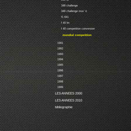
348 challenge
348 challenge mov' it
f1 641
f 40 lm
f 40 competition conversion
mondial competition
1991
1992
1993
1994
1995
1996
1997
1998
1999
LES ANNEES 2000
LES ANNEES 2010
bibliographie