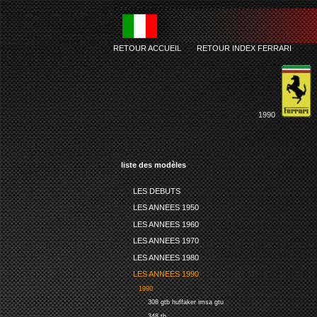
RETOUR ACCUEIL
-
RETOUR INDEX FERRARI
1990
liste des modèles
LES DEBUTS
LES ANNEES 1950
LES ANNEES 1960
LES ANNEES 1970
LES ANNEES 1980
LES ANNEES 1990
1990
308 gtb huffaker imsa gtu
348 tb