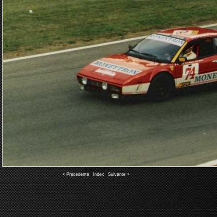
Image 2 of 3
< Precedente
|
Index
|
Suivante >