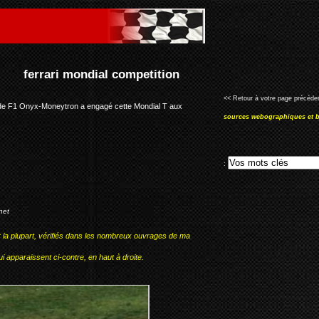
ion
<< Retour à votre page précéden
m de F1 Onyx-Moneytron a engagé cette Mondial T aux
sources webographiques et b
:
net
r la plupart, vérifiés dans les nombreux ouvrages de ma
i apparaissent ci-contre, en haut à droite.