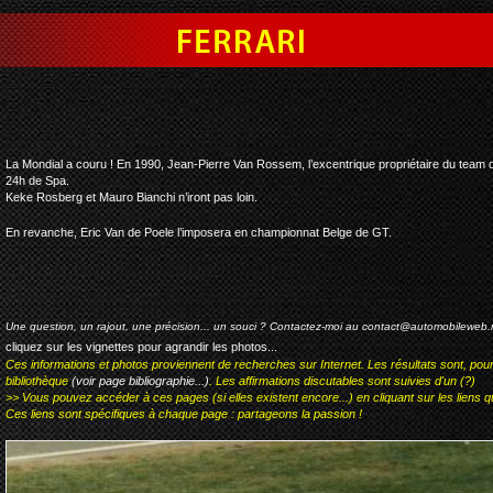
ferrari mondial competit
La Mondial a couru ! En 1990, Jean-Pierre Van Rossem, l’excentrique propriétaire du tea
24h de Spa.
Keke Rosberg et Mauro Bianchi n’iront pas loin.
En revanche, Eric Van de Poele l’imposera en championnat Belge de GT.
Une question, un rajout, une précision... un souci ? Contactez-moi au
contact@automobileweb.
cliquez sur les vignettes pour agrandir les photos...
Ces informations et photos proviennent de recherches sur Internet. Les résultats sont, pou
bibliothèque
(voir page bibliographie...)
. Les affirmations discutables sont suivies d'un (?)
>> Vous pouvez accéder à ces pages (si elles existent encore...) en cliquant sur les liens qu
Ces liens sont spécifiques à chaque page : partageons la passion !