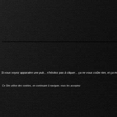
Si vous voyez apparaitre une pub... n'hésitez pas à cliquer... ça ne vous coûte rien, et ça 
Ce Site utilise des cookies, en continuant à naviguer, vous les acceptez