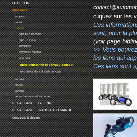
LE DECLIN
contact@automob
mais aussi...
cliquez sur les 
aviation
diesel
Ces information
2 roues
sont, pour la p
type 68 / 69 moto
(voir page biblio
type 72 cyclo
bicyclette
>> Vous pouvez a
bicyclette replique
les liens qui ap
velo bois
Ces liens sont 
moto konstantin pepelyaev concept
moto alexander sekirash concept
autorail
marine
camion
defyn the know nikita bridan
RENAISSANCE ITALIENNE
RENAISSANCE FRANCO-ALLEMANDE
concepts & design