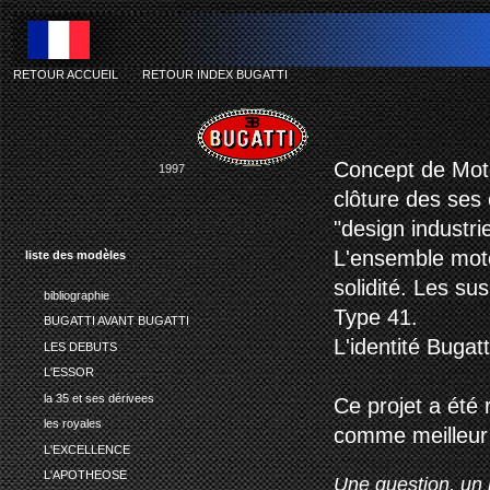
RETOUR ACCUEIL
-
RETOUR INDEX BUGATTI
Concept de Moto 
1997
clôture des ses
"design industrie
L'ensemble moto
liste des modèles
solidité. Les s
bibliographie
Type 41.
BUGATTI AVANT BUGATTI
L'identité Bugatt
LES DEBUTS
L'ESSOR
la 35 et ses dérivees
Ce projet a été
les royales
comme meilleur 
L'EXCELLENCE
L'APOTHEOSE
Une question, un 