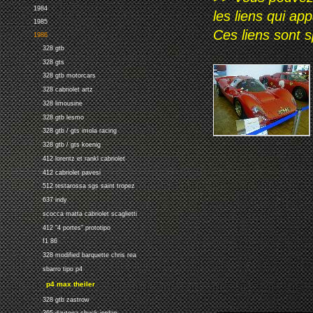
1984
les liens qui ap
1985
Ces liens sont 
1986
328 gtb
328 gts
328 gtb motorcars
328 cabriolet artz
328 limousine
328 gtb lesmo
328 gtb / gts imola racing
328 gtb / gts koenig
412 lorentz et rankl cabriolet
412 cabriolet pavesi
512 testarossa sgs saint tropez
637 indy
scocca matta cabriolet scaglietti
412 "4 portes" prototipo
f1 86
328 modified barquette chris rea
sbarro tipo p4
p4 max theiler
328 gtb zastrow