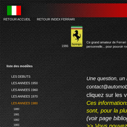
RETOUR ACCUEIL
-
RETOUR INDEX FERRARI
Ce grand amateur de Ferrari s
1986
personnelle... pour pouvoir ro
liste des modèles
LES DEBUTS
Une question, un 
LES ANNEES 1950
contact@automob
LES ANNEES 1960
cliquez sur les 
LES ANNEES 1970
Ces information
LES ANNEES 1980
sont, pour la p
1980
1981
(voir page biblio
1982
>> Vous pouvez a
1983