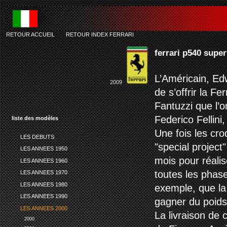
RETOUR ACCUEIL
-
RETOUR INDEX FERRARI
ferrari p540 supe
L’Américain, Edw
2009
de s’offrir la F
Fantuzzi que l’
Federico Fellini
liste des modèles
Une fois les cro
LES DEBUTS
"special project"
LES ANNEES 1950
mois pour réalis
LES ANNEES 1960
toutes les phase
LES ANNEES 1970
LES ANNEES 1980
exemple, que la
LES ANNEES 1990
gagner du poids
LES ANNEES 2000
La livraison de 
2000