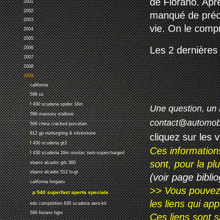
de Fiorano. Aprè
2001
2002
manqué de préci
2003
vie. On le compr
2004
2005
Les 2 dernières 
2006
2007
2008
2009
california
599 xx
f 430 scuderia spider 16m
Une question, un 
599 mansory stallone
contact@automob
599 china cracked porcelain
612 gp nurburgring & silverstone
cliquez sur les 
f 430 scuderia gt3
Ces information
f 430 scuderia 16m novitec twin-supercharged
sont, pour la p
sbarro alcador gtb 360
sbarro alcador 512 lo-gt
(voir page biblio
california forgiato
>> Vous pouvez a
p 540 superfast aperta speciale
les liens qui ap
edo competition 630 scuderia aero-kit
599 fiorano hgte
Ces liens sont 