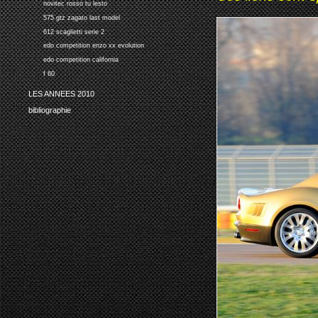
novitec rosso tu lesto
575 gtz zagato last model
612 scaglietti serie 2
edo competition enzo xx evolution
edo competition california
f 60
LES ANNEES 2010
bibliographie