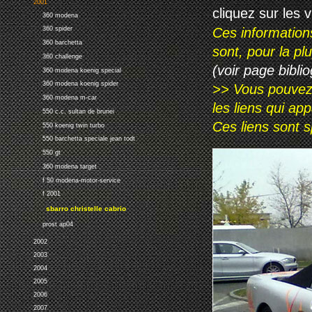
2001
cliquez sur les 
360 modena
Ces information
360 spider
360 barchetta
sont, pour la p
360 challenge
(voir page biblio
360 modena koenig special
360 modena koenig spider
>> Vous pouvez a
360 modena m-car
les liens qui ap
550 c.c. sultan de brunei
Ces liens sont 
550 koenig twin turbo
550 barchetta speciale jean todt
550 gt
360 modena target
f 50 modena-motor-service
f 2001
sbarro christelle cabrio
prost ap04
2002
2003
2004
2005
2006
2007