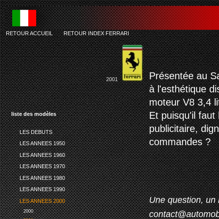
RETOUR ACCUEIL
-
RETOUR INDEX FERRARI
sb
Présentée au Sa
2001
à l'esthétique d
moteur V8 3,4 l
Et puisqu'il faut
liste des modèles
publicitaire, di
LES DEBUTS
commandes ?
LES ANNEES 1950
LES ANNEES 1960
LES ANNEES 1970
LES ANNEES 1980
LES ANNEES 1990
Une question, un 
LES ANNEES 2000
2000
contact@automob