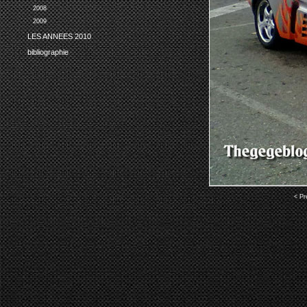
2008
2009
LES ANNEES 2010
bibliographie
< Pr