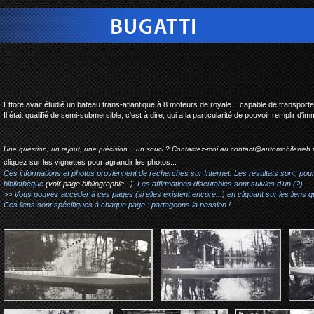
bugatti trans-a
Ettore avait étudié un bateau trans-atlantique à 8 moteurs de royale... capable de transport
Il était qualifié de semi-submersible, c'est à dire, qui a la particularité de pouvoir remplir d'
Une question, un rajout, une précision... un souci ? Contactez-moi au
contact@automobileweb.
cliquez sur les vignettes pour agrandir les photos...
Ces informations et photos proviennent de recherches sur Internet. Les résultats sont, pou
bibliothèque
(voir page bibliographie...)
. Les affirmations discutables sont suivies d'un (?)
>> Vous pouvez accéder à ces pages (si elles existent encore...) en cliquant sur les liens qu
Ces liens sont spécifiques à chaque page : partageons la passion !