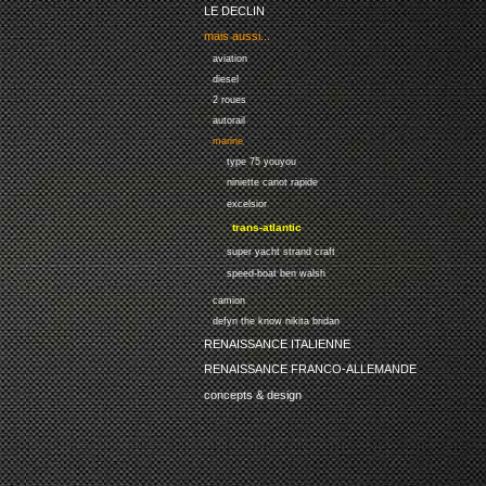
LE DECLIN
mais aussi...
aviation
diesel
2 roues
autorail
marine
type 75 youyou
niniette canot rapide
excelsior
trans-atlantic
super yacht strand craft
speed-boat ben walsh
camion
defyn the know nikita bridan
RENAISSANCE ITALIENNE
RENAISSANCE FRANCO-ALLEMANDE
concepts & design