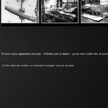
Si vous voyez apparaitre une pub... n'hésitez pas à cliquer... ça ne vous coûte rien, et ça 
Ce Site utilise des cookies, en continuant à naviguer, vous les acceptez