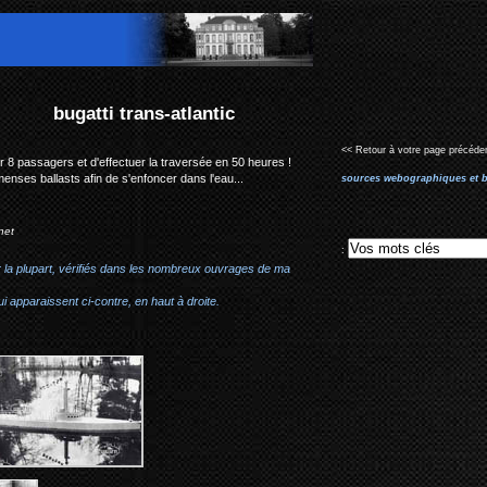
tlantic
<< Retour à votre page précéden
er 8 passagers et d'effectuer la traversée en 50 heures !
immenses ballasts afin de s'enfoncer dans l'eau...
sources webographiques et b
net
:
r la plupart, vérifiés dans les nombreux ouvrages de ma
i apparaissent ci-contre, en haut à droite.