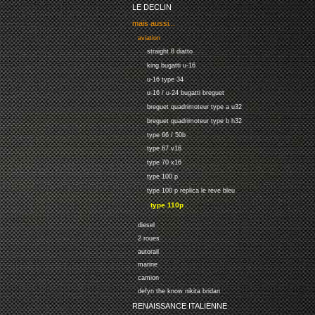
LE DECLIN
mais aussi...
aviation
straight 8 diatto
king bugatti u-16
u-16 type 34
u-16 / u-24 bugatti breguet
breguet quadrimoteur type a u32
breguet quadrimoteur type b h32
type 66 / 50b
type 67 v16
type 70 x16
type 100 p
type 100 p replica le reve bleu
type 110p
diesel
2 roues
autorail
marine
camion
defyn the know nikita bridan
RENAISSANCE ITALIENNE