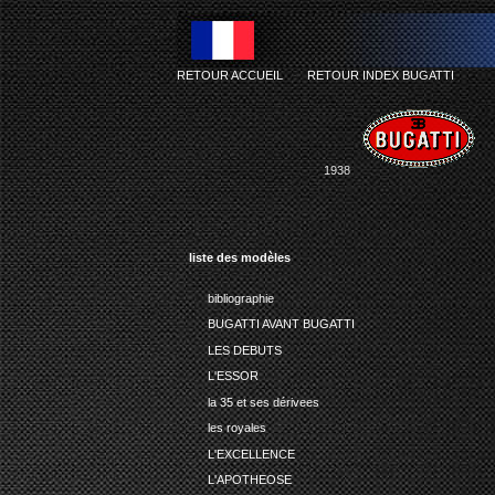
RETOUR ACCUEIL
-
RETOUR INDEX BUGATTI
1938
liste des modèles
bibliographie
BUGATTI AVANT BUGATTI
LES DEBUTS
L'ESSOR
la 35 et ses dérivees
les royales
L'EXCELLENCE
L'APOTHEOSE