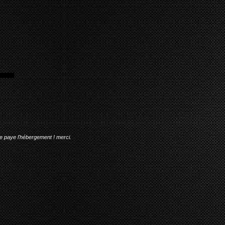
me paye l'hébergement ! merci.