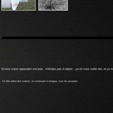
Si vous voyez apparaitre une pub... n'hésitez pas à cliquer... ça ne vous coûte rien, et ça 
Ce Site utilise des cookies, en continuant à naviguer, vous les acceptez