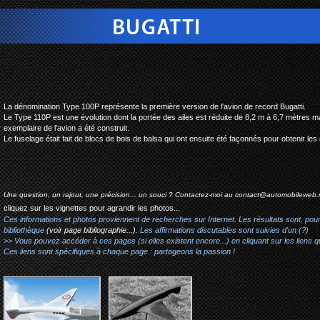
bugatti type 110 p
La dénomination Type 100P représente la première version de l'avion de record Bugatti.
Le Type 110P est une évolution dont la portée des ailes est réduite de 8,2 m à 6,7 mètres mai
exemplaire de l'avion a été construit.
Le fuselage
était fait
de blocs de bois
de balsa
qui ont ensuite été
façonnés
pour obtenir les
Une question, un rajout, une précision... un souci ? Contactez-moi au
contact@automobileweb.
cliquez sur les vignettes pour agrandir les photos...
Ces informations et photos proviennent de recherches sur Internet. Les résultats sont, pou
bibliothèque
(voir page bibliographie...)
. Les affirmations discutables sont suivies d'un (?)
>> Vous pouvez accéder à ces pages (si elles existent encore...) en cliquant sur les liens qu
Ces liens sont spécifiques à chaque page : partageons la passion !