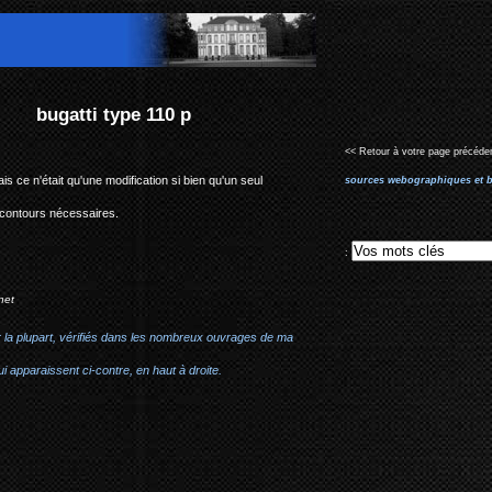
<< Retour à votre page précéden
s ce n'était qu'une modification si bien qu'un seul
sources webographiques et b
contours
nécessaires
.
:
net
r la plupart, vérifiés dans les nombreux ouvrages de ma
i apparaissent ci-contre, en haut à droite.