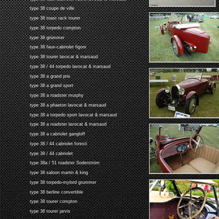
type 38 coupe de ville
type 38 toast rack tourer
type 38 torpedo compton
type 38 grümmer
type 38 faux-cabriolet figoni
type 38 tourer lavocat & marsaud
type 38 / 44 torpedo lavocat & marsaud
type 38 a grand prix
type 38 a grand sport
type 38 a roadster murphy
type 38 a phaeton lavocat & marsaud
type 38 a torpedo sport lavocat & marsaud
type 38 a roadster lavocat & marsaud
type 38 a cabriolet gangloff
type 38 / 44 cabriolet foresti
type 38 / 44 cabriolet
type 38a / 51 roadster Soderström
type 38 saloon martin & king
type 38 torpedo-mylord grummer
type 38 berline convertible
type 38 tourer compton
type 38 tourer jarvis