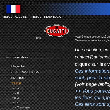
RETOUR ACCUEIL
-
RETOUR INDEX BUGATTI
Malgré le peu de sportivité d
1926
On trouve, entre autres ici, l
Une question, un 
contact@automob
liste des modèles
cliquez sur les 
bibliographie
Ces information
BUGATTI AVANT BUGATTI
sont, pour la p
LES DEBUTS
(voir page biblio
L'ESSOR
type 28
>> Vous pouvez a
type 29
les liens qui ap
type 30
Ces liens sont 
type 32
type 33 prototype