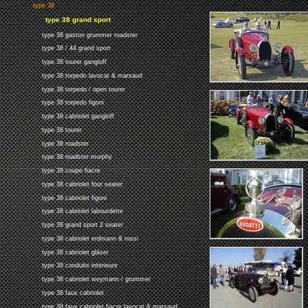
type 38
type 38 grand sport
type 38 gaston grummer roadster
type 38 / 44 grand sport
type 38 tourer gangloff
type 38 torpedo lavocat & marsaud
type 38 torpedo / open tourer
type 38 torpedo figoni
type 38 cabriolet gangloff
type 38 tourer
type 38 roadster
type 38 roadster murphy
type 38 coupe fiacre
type 38 cabriolet four seater
type 38 cabriolet figoni
type 38 cabriolet labourdette
type 38 grand sport 2 seater
type 38 cabriolet erdmann & rossi
type 38 cabriolet gläser
type 38 conduite interieure
type 38 cabriolet weymann / grummer
type 38 faux cabriolet
type 38 faux cabriolet fiacre lavocat & marsaud