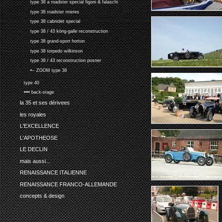
type 38 a roadster special figoni & falaschi
type 38 roadster mieres
type 38 cabriolet special
type 38 / 43 köng-galle reconstruction
type 38 grand-sport horton
type 38 torpedo wilkinson
type 38 / 43 reconstruction posner
•-- ZOOM type 38
type 40
•••• back-stage
la 35 et ses dérivees
les royales
L'EXCELLENCE
L'APOTHEOSE
LE DECLIN
mais aussi...
RENAISSANCE ITALIENNE
RENAISSANCE FRANCO-ALLEMANDE
concepts & design