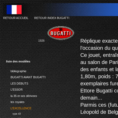
RETOUR ACCUEIL
-
RETOUR INDEX BUGATTI
b
Réplique exacte 
1926
l’occasion du qu
Ce jouet, entraî
au salon de Paris
liste des modèles
des enfants et l
bibliographie
1,80m, poids : 
BUGATTI AVANT BUGATTI
exemplaires fure
LES DEBUTS
Ettore Bugatti c
L'ESSOR
la 35 et ses dérivees
demain...
les royales
Parmis ces (futu
L'EXCELLENCE
Léopold de Belg
type 43