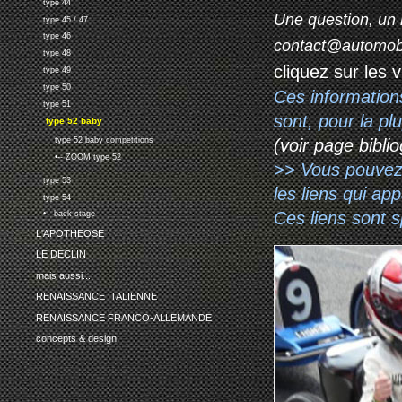
type 44
Une question, un 
type 45 / 47
type 46
contact@automob
type 48
cliquez sur les 
type 49
type 50
Ces information
type 51
sont, pour la p
type 52 baby
(voir page biblio
type 52 baby competitions
•-- ZOOM type 52
>> Vous pouvez a
type 53
les liens qui ap
type 54
Ces liens sont 
•-- back-stage
L'APOTHEOSE
LE DECLIN
mais aussi...
RENAISSANCE ITALIENNE
RENAISSANCE FRANCO-ALLEMANDE
concepts & design