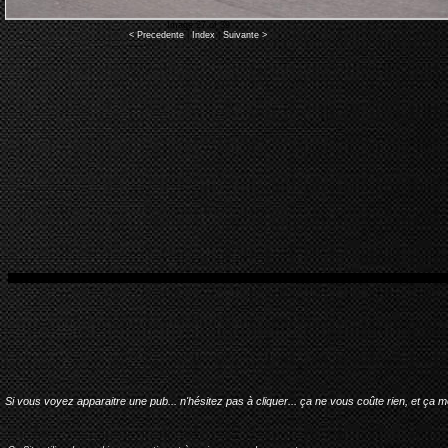
Image 27 of 39
< Precedente
|
Index
|
Suivante >
Si vous voyez apparaitre une pub... n'hésitez pas à cliquer... ça ne vous coûte rien, et ça 