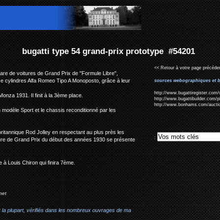
prix prototype #54201
<< Retour à votre page précéden
rare de voitures de Grand Prix de "Formule Libre",
uze cylindres Alfa Romeo Tipo A Monoposto, grâce à leur
sources webographiques et b
http://www.bugattiregister.com/
Monza 1931. Il finit à la 3ème place.
http://www.bugattibuilder.com/
http://www.bonhams.com/auctio
n modèle Sport et le chassis reconditionné par les
 britannique Rod Jolley en respectant au plus près les
:
oiture de Grand Prix du début des années 1930 se présente
 à Louis Chiron qui finira 7ème.
net
r la plupart, vérifiés dans les nombreux ouvrages de ma