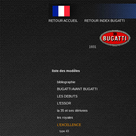
RETOUR ACCUEIL
-
RETOUR INDEX BUGATTI
1931
liste des modèles
bibliographie
BUGATTI AVANT BUGATTI
LES DEBUTS
L'ESSOR
la 35 et ses dérivees
les royales
L'EXCELLENCE
type 43