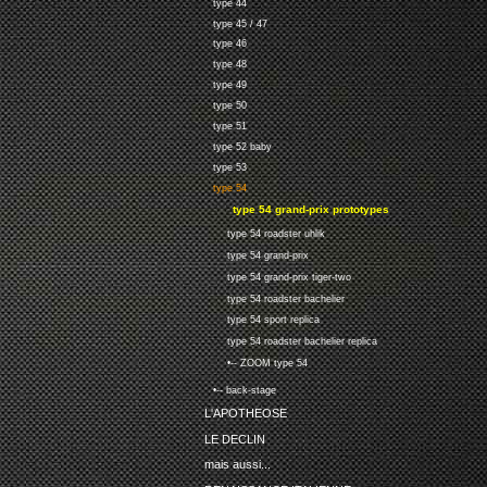
type 44
type 45 / 47
type 46
type 48
type 49
type 50
type 51
type 52 baby
type 53
type 54
type 54 grand-prix prototypes
type 54 roadster uhlik
type 54 grand-prix
type 54 grand-prix tiger-two
type 54 roadster bachelier
type 54 sport replica
type 54 roadster bachelier replica
•-- ZOOM type 54
•-- back-stage
L'APOTHEOSE
LE DECLIN
mais aussi...