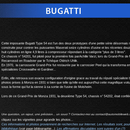
bugatti type 54 grand-
Cette imposante Bugatti Type 54 est l'un des deux prototypes d'une petite série désormais 
construite pour contrer les puissantes Maserati seize cylindres d'usine et les récentes do
huit cylindres en ligne 4,9 litres à compresseur répondant à la catégorie "plus de 3 litres".
Ce chassis n° 54201, fut piloté pour la première fois parAchille Varzi, lors du Grand-Prix de 
Recarrossé en Roadster par le Tchèque Oldrich Uhlik.
En 1970, la carrosserie Grand-Prix fut restaurée par le carrossier Peel qui la transforma e
spécialistes Crosswaithe et Gardiner...
Enfin, elle retrouva son exacte configuration d'origine grace au travail du réputé spécialiste
photos prises à Monza en 1931 si bien que telle qu'elle est aujourd'hui cette magnifique v
sous la forme qui fut la sienne à sa sortie de l'usine de Molsheim.
Lors de ce Grand-Prix de Monza 1931, la deuxième Type 54, chassis n° 54202, était confiée
Une question, un rajout, une précision... un souci ? Contactez-moi au
contact@automobileweb.
cliquez sur les vignettes pour agrandir les photos...
Ces informations et photos proviennent de recherches sur Internet. Les résultats sont, pou
bibliothèque
(voir page bibliographie...)
. Les affirmations discutables sont suivies d'un (?)