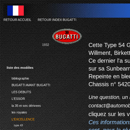
RETOUR ACCUEIL
-
RETOUR INDEX BUGATTI
Cette Type 54 G
1932
Willment, Birket
Ce dernier l'a s
sur sa Sunbeam 
liste des modèles
Repeinte en bleu
bibliographie
Chassis n° 5420
BUGATTI AVANT BUGATTI
LES DEBUTS
Une question, un 
L'ESSOR
contact@automob
la 35 et ses dérivees
les royales
cliquez sur les 
L'EXCELLENCE
Ces information
type 43
sont, pour la p