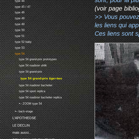
type 44
(voir page biblio
type 45 / 47
type 46
>> Vous pouvez a
type 48
les liens qui ap
type 49
type 50
Ces liens sont 
type 51
type 52 baby
type 53
type 54
type 54 grand-prix prototypes
type 54 roadster uhlik
type 54 grand-prix
type 54 grand-prix tiger-two
type 54 roadster bachelier
type 54 sport replica
type 54 roadster bachelier replica
•-- ZOOM type 54
•-- back-stage
L'APOTHEOSE
LE DECLIN
mais aussi...