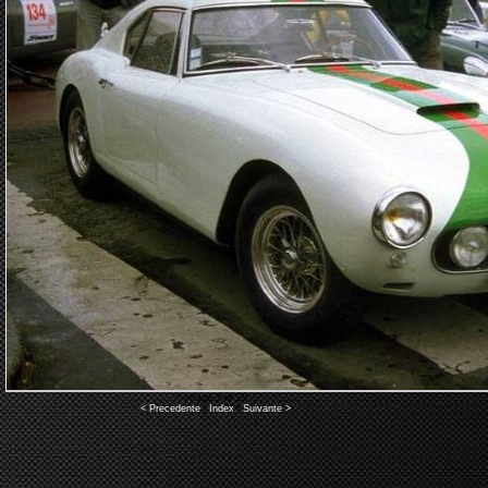
Image 3 of 20
< Precedente
|
Index
|
Suivante >