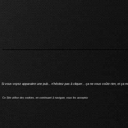
Si vous voyez apparaitre une pub... n'hésitez pas à cliquer... ça ne vous coûte rien, et ça 
Ce Site utilise des cookies, en continuant à naviguer, vous les acceptez