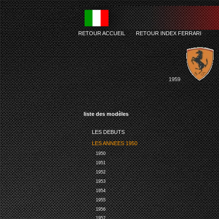
RETOUR ACCUEIL
-
RETOUR INDEX FERRARI
1959
liste des modèles
LES DEBUTS
LES ANNEES 1950
1950
1951
1952
1953
1954
1955
1956
1957