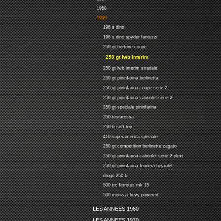
1958
1959
196 s dino
196 s dino spyder fantuzzi
250 gt bertone coupe
250 gt lwb interim
250 gt lwb interim stradale
250 gt pininfarina berlinetta
250 gt pininfarina coupe serie 2
250 gt pininfarina cabriolet serie 2
250 gt speciale pininfarina
250 testarossa
250 tr soft-top
410 superamerica speciale
250 gt competition berlinette zagato
250 gt pininfarina cabriolet serie 2 plexi
250 gt pininfarina fender/chevrolet
drogo 250 tr
500 trc ferrotus mk 15
500 monza chevy powered
LES ANNEES 1960
LES ANNEES 1970