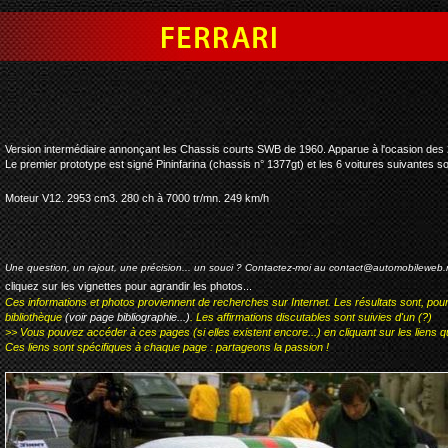
ferrari 250 gt lwb interim
Version intermédiaire annonçant les Chassis courts SWB de 1960. Apparue à l'ocasion des
Le premier prototype est signé Pininfarina (chassis n° 1377gt) et les 6 voitures suivantes so
Moteur V12. 2953 cm3. 280 ch à 7000 tr/mn. 249 km/h
Une question, un rajout, une précision... un souci ? Contactez-moi au
contact@automobileweb.
cliquez sur les vignettes pour agrandir les photos...
Ces informations et photos proviennent de recherches sur Internet. Les résultats sont, pou
bibliothèque
(voir page bibliographie...)
. Les affirmations discutables sont suivies d'un (?)
>> Vous pouvez accéder à ces pages (si elles existent encore...) en cliquant sur les liens qu
Ces liens sont spécifiques à chaque page : partageons la passion !