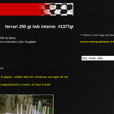
 #1377gt
<< Retour à votre page précéden
 24h du Mans.
nt construites chez Scaglietti.
sources webographiques et b
:
net
r la plupart, vérifiés dans les nombreux ouvrages de ma
i apparaissent ci-contre, en haut à droite.