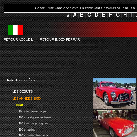
Ce site utilise Google Analytics. En continuant a naviguer, vous nous 
#
|
A
|
B
|
C
|
D
|
E
|
F
|
G
|
H
|
I
|
RETOUR ACCUEIL
-
RETOUR INDEX FERRARI
liste des modèles
LES DEBUTS
LES ANNEES 1950
1950
166 inter farina coupe
166 mm vignale berlinetta
166 inter coupe vignale
195 s touring
195 s touring barchetta