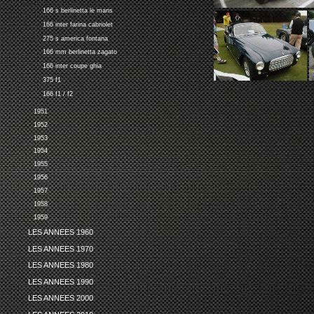
166 s berlinetta le mans
166 inter farina cabriolet
275 s america fontana
166 mm berlinetta zagato
166 inter coupe ghia
375 f1
166 f1 / f2
1951
1952
1953
1954
1955
1956
1957
1958
1959
LES ANNEES 1960
LES ANNEES 1970
LES ANNEES 1980
LES ANNEES 1990
LES ANNEES 2000