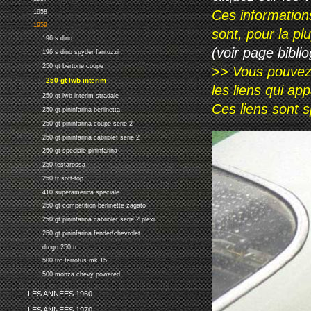
Ces information
1958
1959
sont, pour la p
196 s dino
(voir page biblio
196 s dino spyder fantuzzi
250 gt bertone coupe
>> Vous pouvez a
250 gt lwb interim
les liens qui ap
250 gt lwb interim stradale
Ces liens sont 
250 gt pininfarina berlinetta
250 gt pininfarina coupe serie 2
250 gt pininfarina cabriolet serie 2
250 gt speciale pininfarina
250 testarossa
250 tr soft-top
410 superamerica speciale
250 gt competition berlinette zagato
250 gt pininfarina cabriolet serie 2 plexi
250 gt pininfarina fender/chevrolet
drogo 250 tr
500 trc ferrotus mk 15
500 monza chevy powered
LES ANNEES 1960
LES ANNEES 1970