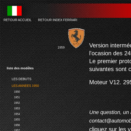
RETOUR ACCUEIL
-
RETOUR INDEX FERRARI
Version intermé
1959
l'ocasion des 2
Le premier proto
suivantes sont c
liste des modèles
LES DEBUTS
Moteur V12. 29
LES ANNEES 1950
1950
1951
1952
1953
Une question, un 
1954
contact@automob
1955
1956
cliquez sur les 
1957